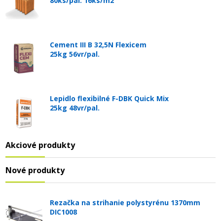
80ks/pal. 16ks/m2
Cement III B 32,5N Flexicem
25kg 56vr/pal.
Lepidlo flexibilné F-DBK Quick Mix
25kg 48vr/pal.
Akciové produkty
Nové produkty
Rezačka na strihanie polystyrénu 1370mm
DIC1008