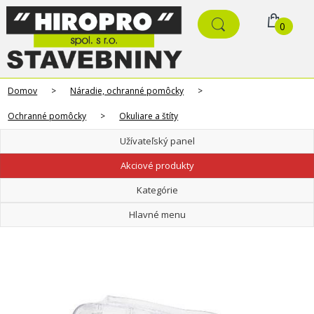
0
Domov
>
Náradie, ochranné pomôcky
>
Ochranné pomôcky
>
Okuliare a štíty
Užívateľský panel
Akciové produkty
Kategórie
Hlavné menu