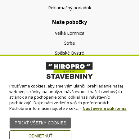
Reklamačný poriadok
Naše pobočky
Veľká Lomnica
Štrba
Spišské Bystré
O nás
O spoločnosti
Používame cookies, aby sme vám uľahčili prehliadanie našej
Kontakt
webovej stránky, na analýzu návštevnosti našich webových
stránok a na pochopenie toho, odkiaľ naši návštevníci
prichádzajú. Dajte nám vedieť o vašich preferenciách.
Podrobné informácie nájdete v sekcii -
Nastavenie súkromia
© HIROPRO, spol. s r.o.
- 2023
Dizajn - Elall, spol. s r. o. -