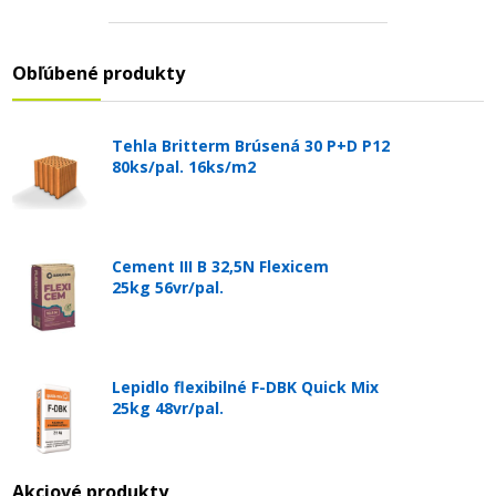
Obľúbené produkty
Tehla Britterm Brúsená 30 P+D P12
80ks/pal. 16ks/m2
Cement III B 32,5N Flexicem
25kg 56vr/pal.
Lepidlo flexibilné F-DBK Quick Mix
25kg 48vr/pal.
Akciové produkty