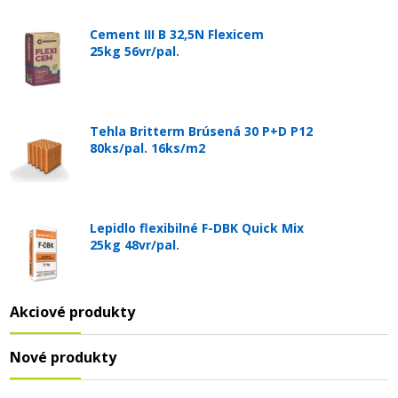
Cement III B 32,5N Flexicem
25kg 56vr/pal.
Tehla Britterm Brúsená 30 P+D P12
80ks/pal. 16ks/m2
Lepidlo flexibilné F-DBK Quick Mix
25kg 48vr/pal.
Akciové produkty
Nové produkty