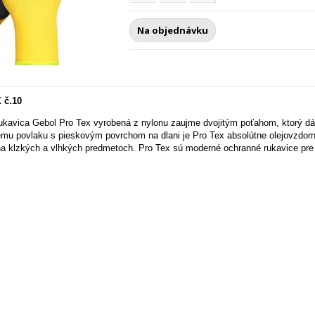
Na objednávku
 č.10
kavica Gebol Pro Tex vyrobená z nylonu zaujme dvojitým poťahom, ktorý dáva
ému povlaku s pieskovým povrchom na dlani je Pro Tex absolútne olejovzdorný
na klzkých a vlhkých predmetoch. Pro Tex sú moderné ochranné rukavice pre p