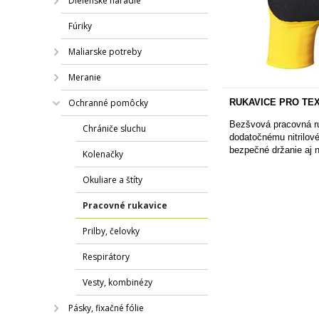
Dielenské náradie
Fúriky
Maliarske potreby
Meranie
Ochranné pomôcky
RUKAVICE PRO TEX
Bezšvová pracovná ru
Chrániče sluchu
dodatočnému nitrilov
bezpečné držanie aj 
Kolenačky
Okuliare a štíty
Pracovné rukavice
Prilby, čelovky
Respirátory
Vesty, kombinézy
Pásky, fixačné fólie