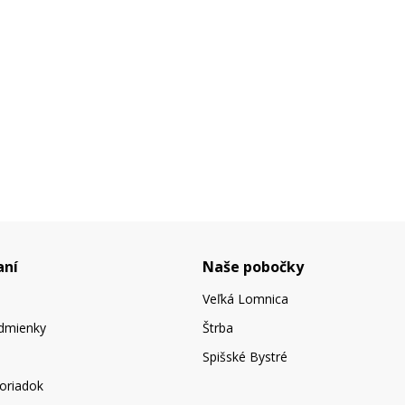
aní
Naše pobočky
Veľká Lomnica
dmienky
Štrba
Spišské Bystré
oriadok