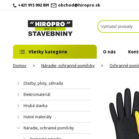
+421 915 992 891
obchod@hiropro.sk
Všetky kategórie
O nás
Kont
Domov
>
Náradie, ochranné pomôcky
>
Ochranné pom
Dlažby, ploty, záhrada
Elektromateriál
Hrubá stavba
Hutné materiály
Náradie, ochranné pomôcky