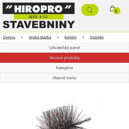
0
Domov
>
Hrubá stavba
>
Komíny
>
Doplnky
Užívateľský panel
Akciové produkty
Kategórie
Hlavné menu