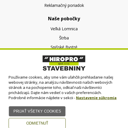
Reklamačný poriadok
Naše pobočky
Veľká Lomnica
Štrba
Spišské Bystré
O nás
O spoločnosti
Používame cookies, aby sme vám uľahčili prehliadanie našej
Kontakt
webovej stránky, na analýzu návštevnosti našich webových
stránok a na pochopenie toho, odkiaľ naši návštevníci
prichádzajú. Dajte nám vedieť o vašich preferenciách.
Podrobné informácie nájdete v sekcii -
Nastavenie súkromia
© HIROPRO, spol. s r.o.
- 2023
Dizajn - Elall, spol. s r. o. -