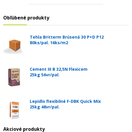
Obľúbené produkty
Tehla Britterm Brúsená 30 P+D P12
80ks/pal. 16ks/m2
Cement III B 32,5N Flexicem
25kg 56vr/pal.
Lepidlo flexibilné F-DBK Quick Mix
25kg 48vr/pal.
Akciové produkty