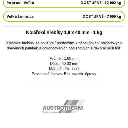
Poprad - Veľká
DOSTUPNÉ - 12,002 kg
Veľká Lomnica
DOSTUPNÉ - 7,000 kg
Kolářské hřebíky 1,8 x 40 mm - 1 kg
Kolářské hřebíky se používají především k připevňování obkladových
dřevěných palubek a dokončovacích podlahových a dekoračních líšt.
Průměr:
1.80 mm
Délka:
40.00 mm
Materiál:
Fe - ocel
Povrchová úprava:
Bez povrch. úpravy