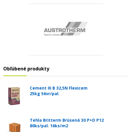
Obľúbené produkty
Cement III B 32,5N Flexicem
25kg 56vr/pal.
Tehla Britterm Brúsená 30 P+D P12
80ks/pal. 16ks/m2