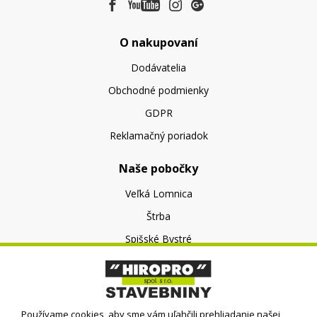
O nakupovaní
Dodávatelia
Obchodné podmienky
GDPR
Reklamačný poriadok
Naše pobočky
Veľká Lomnica
Štrba
Spišské Bystré
O nás
O spoločnosti
Používame cookies, aby sme vám uľahčili prehliadanie našej