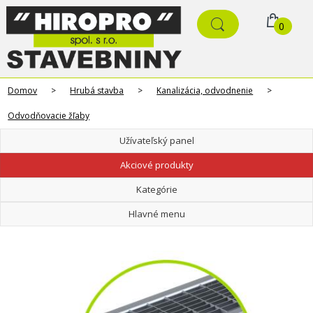
0
Domov
>
Hrubá stavba
>
Kanalizácia, odvodnenie
>
Odvodňovacie žľaby
Užívateľský panel
Akciové produkty
Kategórie
Hlavné menu