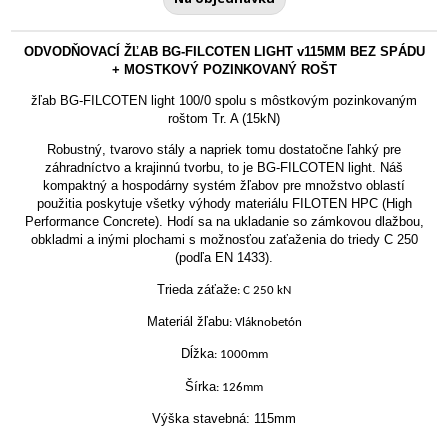
ODVODŇOVACÍ ŽĽAB BG-FILCOTEN LIGHT v115MM BEZ SPÁDU
+ MOSTKOVÝ POZINKOVANÝ ROŠT
žľab BG-FILCOTEN light 100/0 spolu s môstkovým pozinkovaným
roštom Tr. A (15kN)
Robustný, tvarovo stály a napriek tomu dostatočne ľahký pre
záhradníctvo a krajinnú tvorbu, to je BG-FILCOTEN light. Náš
kompaktný a hospodárny systém žľabov pre množstvo oblastí
použitia poskytuje všetky výhody materiálu FILOTEN HPC (High
Performance Concrete). Hodí sa na ukladanie so zámkovou dlažbou,
obkladmi a inými plochami s možnosťou zaťaženia do triedy C 250
(podľa EN 1433).
Trieda záťaže
: C 250 kN
Materiál žľabu
: Vláknobetón
Dĺžka
: 1000mm
Šírka
: 126mm
Výška stavebná: 115mm