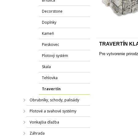
Bridlica
Decorstone
Doplnky
Kameň
TRAVERTÍN KL
Pieskovec
Pre vytvorenie priro
Plotový systém
Skala
Tehlovka
Travertín
Obrubníky, schody, palisády
Plotové a svahové systémy
Vonkajšia dlažba
Záhrada