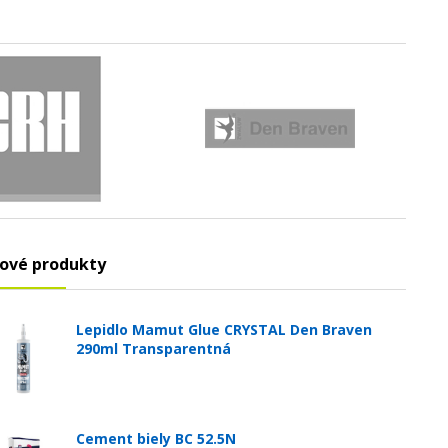
ové produkty
Lepidlo Mamut Glue CRYSTAL Den Braven
290ml Transparentná
Cement biely BC 52.5N