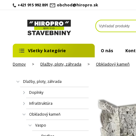
+421 915 992 891
obchod@hiropro.sk
Všetky kategórie
O nás
Kont
Domov
>
Dlažby, ploty, záhrada
>
Obkladový kameň
Dlažby, ploty, záhrada
Doplnky
Infraštruktúra
Obkladový kameň
Vaspo