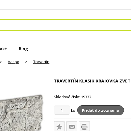
akt
Blog
>
Vaspo
>
Travertín
TRAVERTÍN KLASIK KRAJOVKA
ZVET
Skladové číslo:
19337
ks
Pridať do zoznamu