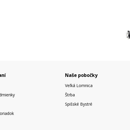
aní
Naše pobočky
Veľká Lomnica
dmienky
Štrba
Spišské Bystré
oriadok