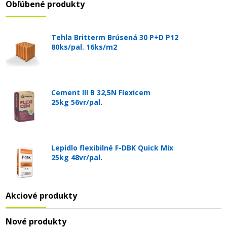
Obľúbené produkty
Tehla Britterm Brúsená 30 P+D P12
80ks/pal. 16ks/m2
Cement III B 32,5N Flexicem
25kg 56vr/pal.
Lepidlo flexibilné F-DBK Quick Mix
25kg 48vr/pal.
Akciové produkty
Nové produkty