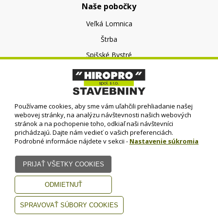
Naše pobočky
Veľká Lomnica
Štrba
Spišské Bystré
O nás
O spoločnosti
Používame cookies, aby sme vám uľahčili prehliadanie našej
Kontakt
webovej stránky, na analýzu návštevnosti našich webových
stránok a na pochopenie toho, odkiaľ naši návštevníci
prichádzajú. Dajte nám vedieť o vašich preferenciách.
Podrobné informácie nájdete v sekcii -
Nastavenie súkromia
© HIROPRO, spol. s r.o.
- 2023
Dizajn - Elall, spol. s r. o. -
Všetky práva vyhradené
www.elall.sk
Potrebujete pomoc?