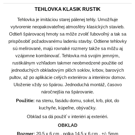
TEHLOVKA KLASIK RUSTIK
Tehlovka je imitáciou starej pálenej tehly. Umožňuje
vytvorenie neopakovateľnej atmosféry klasických stavieb.
Odtieň špárovacej hmoty sa môže zvoliť ľubovoľný a tak sa
prispôsobiť požadovanému ladeniu stavby. Odtiene tehlovky
sú melírované, majú rovnaké rozmery takže sa môžu aj
vzájomne kombinovať. Tehlovka má svojím jemným,
rustikálnym vzhľadom takmer neobmedzené použitie od
jednoduchých obkladovým plôch soklov, krbov, barových
pultov, až po aplikácie celých exteriérov a interiérov domov.
Uloženie vždy so špárou. Jednoduchá montáž, časovo
náročnejšia na špárovanie.
Použitie:
na stenu, fasádu domu, sokel, krb, plot, do
kuchyňe, kúpeľne, obývačky.
Obklad sa dá použiť v interiéri aj exteriéri.
OBKLAD
Rozmer:
20,5 x 6 cm , polka 14,5 x 6 cm , +/- 5mm