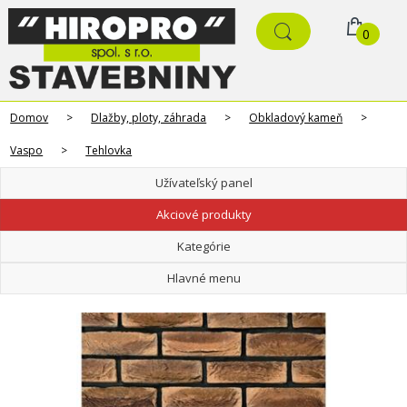
0
Domov
>
Dlažby, ploty, záhrada
>
Obkladový kameň
>
Vaspo
>
Tehlovka
Užívateľský panel
Akciové produkty
Kategórie
Hlavné menu