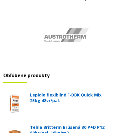
Obľúbené produkty
Lepidlo flexibilné F-DBK Quick Mix
25kg 48vr/pal.
Tehla Britterm Brúsená 30 P+D P12
80ks/pal. 16ks/m2