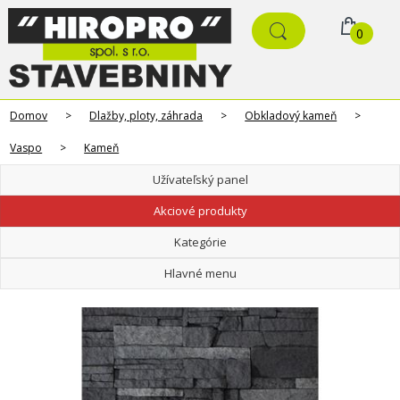
0
Domov
>
Dlažby, ploty, záhrada
>
Obkladový kameň
>
Vaspo
>
Kameň
Užívateľský panel
Akciové produkty
Kategórie
Hlavné menu