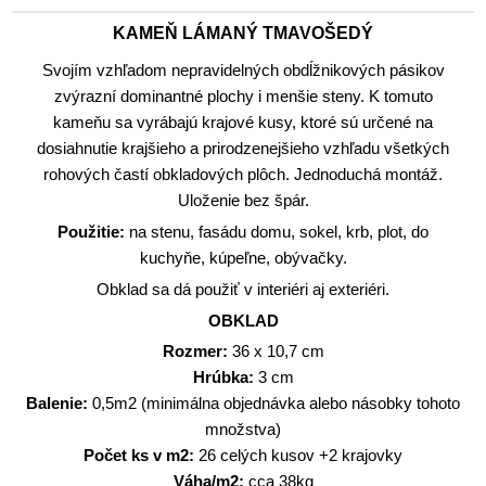
KAMEŇ LÁMANÝ TMAVOŠEDÝ
Svojím vzhľadom nepravidelných obdĺžnikových pásikov
zvýrazní dominantné plochy i menšie steny. K tomuto
kameňu sa vyrábajú krajové kusy, ktoré sú určené na
dosiahnutie krajšieho a prirodzenejšieho vzhľadu všetkých
rohových častí obkladových plôch. Jednoduchá montáž.
Uloženie bez špár.
Použitie:
na stenu, fasádu domu, sokel, krb, plot, do
kuchyňe, kúpeľne, obývačky.
Obklad sa dá použiť v interiéri aj exteriéri.
OBKLAD
Rozmer:
36 x 10,7 cm
Hrúbka:
3 cm
Balenie:
0,5m2 (minimálna objednávka alebo násobky tohoto
množstva)
Počet ks v m2:
26 celých kusov +2 krajovky
Váha/m2:
cca 38kg