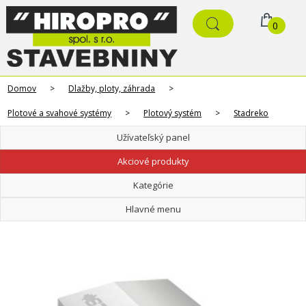
0
Domov
>
Dlažby, ploty, záhrada
>
Plotové a svahové systémy
>
Plotový systém
>
Stadreko
Užívateľský panel
Akciové produkty
Kategórie
Hlavné menu