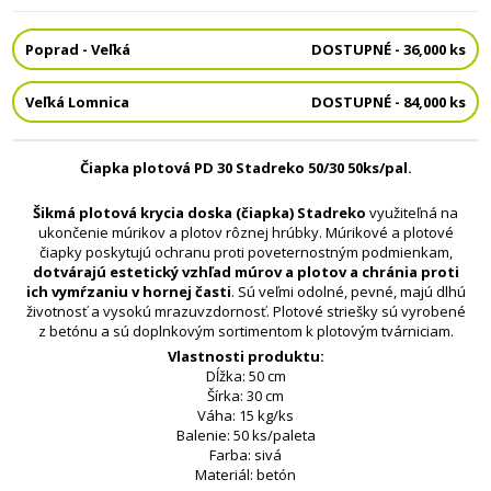
Poprad - Veľká
DOSTUPNÉ - 36,000 ks
Veľká Lomnica
DOSTUPNÉ - 84,000 ks
Čiapka plotová PD 30 Stadreko 50/30 50ks/pal.
Šikmá plotová krycia doska (čiapka) Stadreko
využiteľná na
ukončenie múrikov a plotov rôznej hrúbky. Múrikové a plotové
čiapky poskytujú ochranu proti poveternostným podmienkam,
dotvárajú estetický vzhľad múrov a plotov a chránia proti
ich vymŕzaniu v hornej časti
. Sú veľmi odolné, pevné, majú dlhú
životnosť a vysokú mrazuvzdornosť. Plotové striešky sú vyrobené
z betónu a sú doplnkovým sortimentom k plotovým tvárniciam.
Vlastnosti produktu:
Dĺžka: 50 cm
Šírka: 30 cm
Váha: 15 kg/ks
Balenie: 50 ks/paleta
Farba: sivá
Materiál: betón