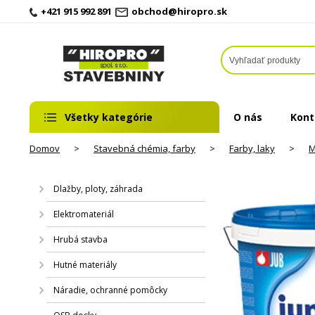
+421 915 992 891
obchod@hiropro.sk
Všetky kategórie
O nás
Kont
Domov
>
Stavebná chémia, farby
>
Farby, laky
>
M
Dlažby, ploty, záhrada
Elektromateriál
Hrubá stavba
Hutné materiály
Náradie, ochranné pomôcky