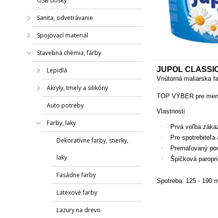
OSB dosky
Sanita, odvetrávanie
Spojovací materiál
Stavebná chémia, farby
JUPOL CLASSIC
Lepidlá
Vnútorná maliarska f
Akryly, tmely a silikóny
TOP VÝBER pre menej
Auto potreby
Vlastnosti
Farby, laky
·
Prvá voľba záka
·
Pre spotrebiteľa 
Dekoratívne farby, stierky,
·
Premaľovaný pov
laky
·
Špičková paropr
Fasádne farby
Spotreba:
125 - 190 
Latexové farby
Lazury na drevo