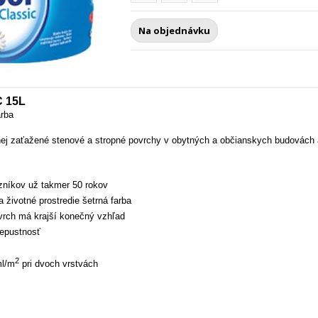
Na objednávku
 15L
arba
 zaťažené stenové a stropné povrchy
v obytných a občianskych budovách a
zníkov už takmer 50 rokov
a životné prostredie šetrná farba
rch má krajší konečný vzhľad
iepustnosť
2
ml/m
pri dvoch vrstvách