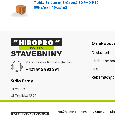
Tehla Britterm Brúsená 30 P+D P12
80ks/pal. 16ks/m2
O nakupov
Dodávatelia
Obchodné po
Máte otázky? Kontaktujte nás!
+421 915 992 891
GDPR
Reklamačný p
Sídlo firmy
HIROPRO
Ul. Teplická 3376
058 01
Poprad
Používame cookies, aby sme vám uľah