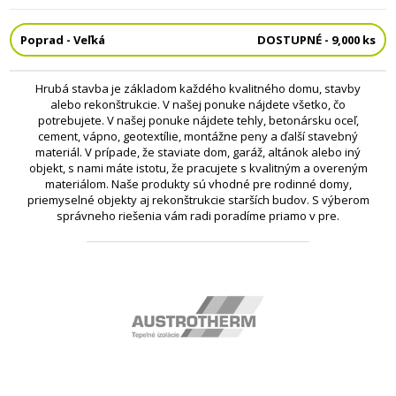
Poprad - Veľká
DOSTUPNÉ - 9,000 ks
Hrubá stavba je základom každého kvalitného domu, stavby
alebo rekonštrukcie. V našej ponuke nájdete všetko, čo
potrebujete. V našej ponuke nájdete tehly, betonársku oceľ,
cement, vápno, geotextílie, montážne peny a ďalší stavebný
materiál. V prípade, že staviate dom, garáž, altánok alebo iný
objekt, s nami máte istotu, že pracujete s kvalitným a overeným
materiálom. Naše produkty sú vhodné pre rodinné domy,
priemyselné objekty aj rekonštrukcie starších budov. S výberom
správneho riešenia vám radi poradíme priamo v pre.