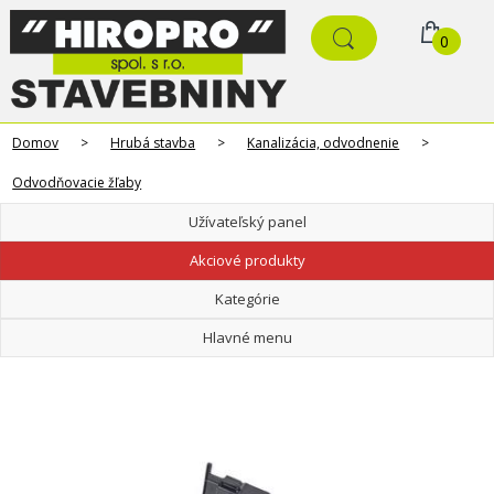
0
Domov
>
Hrubá stavba
>
Kanalizácia, odvodnenie
>
Odvodňovacie žľaby
Užívateľský panel
Akciové produkty
Kategórie
Hlavné menu