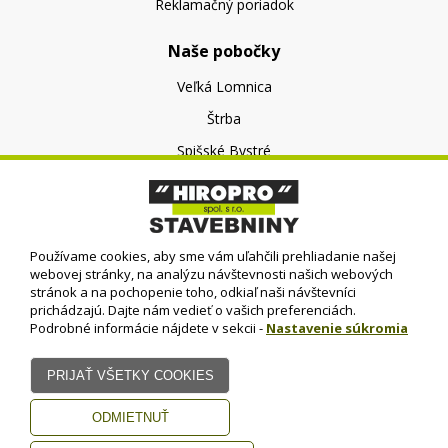
Reklamačný poriadok
Naše pobočky
Veľká Lomnica
Štrba
Spišské Bystré
O nás
O spoločnosti
Používame cookies, aby sme vám uľahčili prehliadanie našej
Kontakt
webovej stránky, na analýzu návštevnosti našich webových
stránok a na pochopenie toho, odkiaľ naši návštevníci
prichádzajú. Dajte nám vedieť o vašich preferenciách.
Podrobné informácie nájdete v sekcii -
Nastavenie súkromia
© HIROPRO, spol. s r.o.
- 2023
Dizajn - Elall, spol. s r. o. -