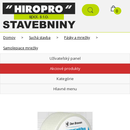
0
Domov
>
Suchá stavba
>
Pásky a mriežky
>
Samolepiace mriežky
Užívateľský panel
Akciové produkty
Kategórie
Hlavné menu