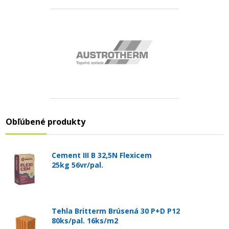
Obľúbené produkty
Cement III B 32,5N Flexicem
25kg 56vr/pal.
Tehla Britterm Brúsená 30 P+D P12
80ks/pal. 16ks/m2