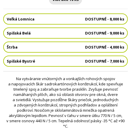
Veľká Lomnica
DOSTUPNÉ - 8,000 ks
Spišská Belá
DOSTUPNÉ - 9,000 ks
Štrba
DOSTUPNÉ - 4,000 ks
Spišské Bystré
DOSTUPNÉ - 7,000 ks
Na vytváranie vnútorných a vonkajších rohových spojov
a napojovacích škár sadrokartónových konštrukcií, kde spevňuje
tmelený spoj a zabraňuje tvorbe prasklín. Zvyšuje pevnosť
namáhaných plôch, ako sú oblasti otvorov pre okná, dvere
a svietidlá. Vystužuje pozdĺžne škáry priečok, jednoduchých
a zdvojených konštrukcií, stropných podhľadov a opláštení
podkroví. Nosičom je sklolaminátová mriežka opatrená
akrylátovým lepidlom. Pevnosť v ťahu v smere útku 770 N / 5 cm,
v smere osnovy 440 N / 5 cm. Tepelná odolnosť pásky -35 °C až +90
°C.