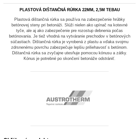
PLASTOVÁ DIŠTANČNÁ RÚRKA 22MM, 2,5M TEBAU
Plastová dištančná rúrka sa používa na zabezpečenie hrúbky
betónovej steny pri betonáži. Slúži nielen ako upínač na kotevné
tyče, ale aj ako zabezpečenie pre rozostup debnenia počas
betónovania. Je tiež vhodná na vytváranie prechodov v betónových
súčastiach. Dištančná rúrka je vyrobená z plastu a vďaka svojmu
zdrsnenému povrchu zabezpečuje lepšiu priliehavosť s betónom.
Dištančná rúrka sa zvyčajne utesňuje pomocou kónusu a zátky.
Kónus je potrebné po skončení betonáže odstrániť.