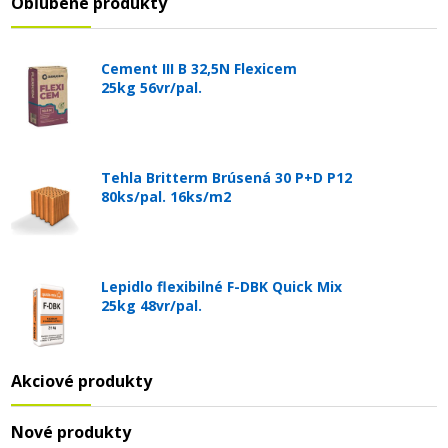
Obľúbené produkty
Cement III B 32,5N Flexicem
25kg 56vr/pal.
Tehla Britterm Brúsená 30 P+D P12
80ks/pal. 16ks/m2
Lepidlo flexibilné F-DBK Quick Mix
25kg 48vr/pal.
Akciové produkty
Nové produkty