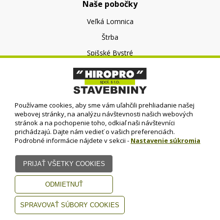
Naše pobočky
Veľká Lomnica
Štrba
Spišské Bystré
O nás
O spoločnosti
Používame cookies, aby sme vám uľahčili prehliadanie našej
Kontakt
webovej stránky, na analýzu návštevnosti našich webových
stránok a na pochopenie toho, odkiaľ naši návštevníci
prichádzajú. Dajte nám vedieť o vašich preferenciách.
Podrobné informácie nájdete v sekcii -
Nastavenie súkromia
© HIROPRO, spol. s r.o.
- 2023
Dizajn - Elall, spol. s r. o. -
Všetky práva vyhradené
www.elall.sk
Potrebujete pomoc?