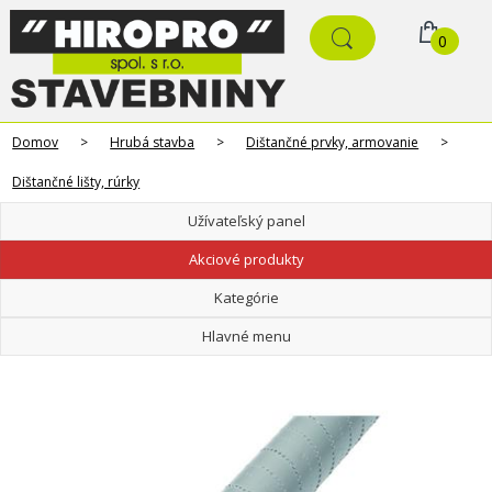
0
Domov
>
Hrubá stavba
>
Dištančné prvky, armovanie
>
Dištančné lišty, rúrky
Užívateľský panel
Akciové produkty
Kategórie
Hlavné menu