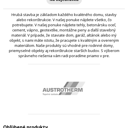
Hrubá stavba je základom každého kvalitného domu, stavby
alebo rekonštrukcie. V našej ponuke nájdete všetko, čo
potrebujete. V našej ponuke nájdete tehly, betonársku oceľ,
cement, vápno, geotextílie, montážne peny a ďalší stavebný
materiál. V prípade, že staviate dom, garáž, altánok alebo iný
objekt, s nami máte istotu, že pracujete s kvalitným a overeným
materiálom. Naše produkty sú vhodné pre rodinné domy,
priemyselné objekty aj rekonštrukcie starších budov. S výberom
správneho riešenia vám radi poradíme priamo v pre.
Obľúbené produkty