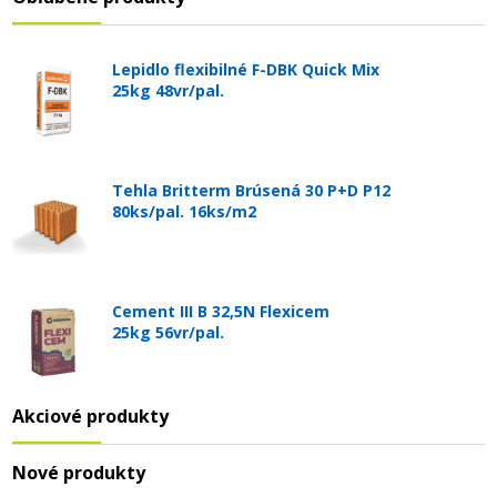
Lepidlo flexibilné F-DBK Quick Mix
25kg 48vr/pal.
Tehla Britterm Brúsená 30 P+D P12
80ks/pal. 16ks/m2
Cement III B 32,5N Flexicem
25kg 56vr/pal.
Akciové produkty
Nové produkty