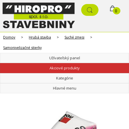
0
Domov
>
Hrubá stavba
>
Suché zmesi
>
Samonivelizačné stierky
Užívateľský panel
Akciové produkty
Kategórie
Hlavné menu