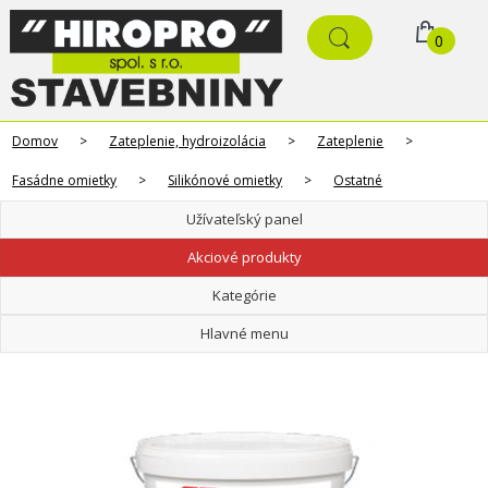
0
Domov
>
Zateplenie, hydroizolácia
>
Zateplenie
>
Fasádne omietky
>
Silikónové omietky
>
Ostatné
Užívateľský panel
Akciové produkty
Kategórie
Hlavné menu