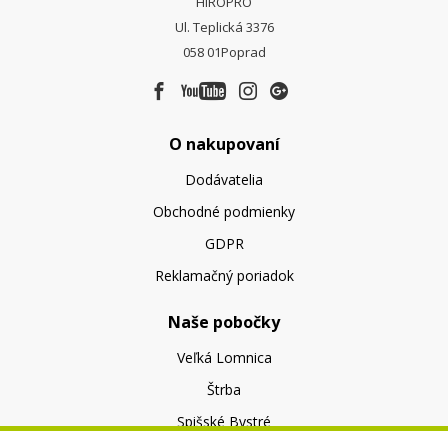
HIROPRO
Ul. Teplická 3376
058 01
Poprad
O nakupovaní
Dodávatelia
Obchodné podmienky
GDPR
Reklamačný poriadok
Naše pobočky
Veľká Lomnica
Štrba
Spišské Bystré