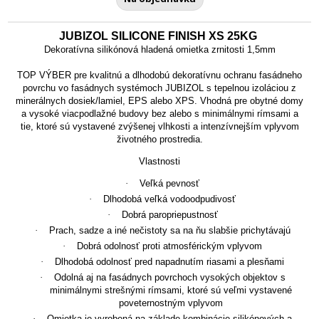
JUBIZOL SILICONE FINISH XS 25KG
Dekoratívna silikónová hladená omietka zrnitosti 1,5mm
TOP VÝBER pre kvalitnú a dlhodobú dekoratívnu ochranu fasádneho
povrchu
vo fasádnych systémoch JUBIZOL s tepelnou izoláciou z
minerálnych dosiek/lamiel, EPS alebo XPS. Vhodná pre obytné domy
a vysoké viacpodlažné budovy bez alebo s minimálnymi rímsami a
tie, ktoré sú vystavené zvýšenej vlhkosti a intenzívnejším vplyvom
životného prostredia.
Vlastnosti
·
Veľká pevnosť
·
Dlhodobá veľká vodoodpudivosť
·
Dobrá paropriepustnosť
·
Prach, sadze a iné nečistoty sa na ňu slabšie prichytávajú
·
Dobrá odolnosť proti atmosférickým vplyvom
·
Dlhodobá odolnosť pred napadnutím riasami a plesňami
·
Odolná aj na fasádnych povrchoch vysokých objektov s
minimálnymi strešnými rímsami, ktoré sú veľmi vystavené
poveternostným vplyvom
·
Omietka je vyrobená na základe kombinácie silikónových a