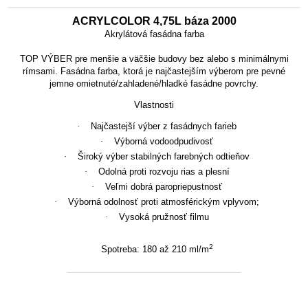
ACRYLCOLOR 4,75L báza 2000
Akrylátová fasádna farba
TOP VÝBER pre menšie a väčšie budovy bez alebo s minimálnymi
rímsami.
Fasádna farba, ktorá je najčastejším výberom pre pevné
jemne omietnuté/zahladené/hladké fasádne povrchy.
Vlastnosti
·
Najčastejší výber z fasádnych farieb
·
Výborná vodoodpudivosť
·
Široký výber stabilných farebných odtieňov
·
Odolná proti rozvoju rias a plesní
·
Veľmi dobrá paropriepustnosť
·
Výborná odolnosť proti atmosférickým vplyvom;
·
Vysoká pružnosť filmu
2
Spotreba:
180 až 210 ml/m