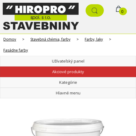
0
Domov
>
Stavebná chémia, farby
>
Farby, laky
>
Fasádne farby
Užívateľský panel
Akciové produkty
Kategórie
Hlavné menu