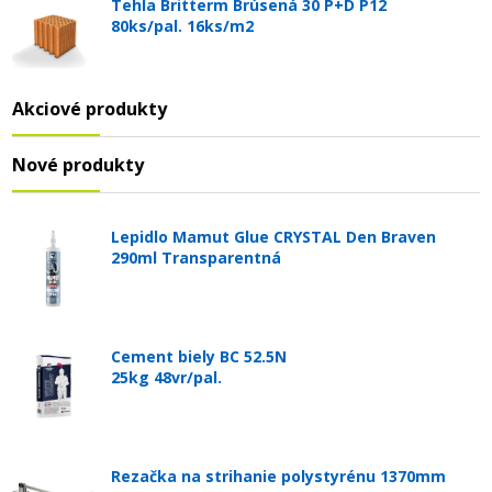
Tehla Britterm Brúsená 30 P+D P12
80ks/pal. 16ks/m2
Akciové produkty
Nové produkty
Lepidlo Mamut Glue CRYSTAL Den Braven
290ml Transparentná
Cement biely BC 52.5N
25kg 48vr/pal.
Rezačka na strihanie polystyrénu 1370mm