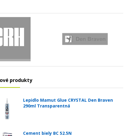
ové produkty
Lepidlo Mamut Glue CRYSTAL Den Braven
290ml Transparentná
Cement biely BC 52.5N