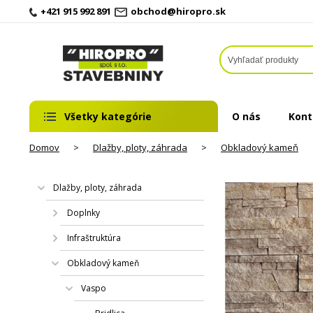
+421 915 992 891
obchod@hiropro.sk
Všetky kategórie
O nás
Kont
Domov
>
Dlažby, ploty, záhrada
>
Obkladový kameň
Dlažby, ploty, záhrada
Doplnky
Infraštruktúra
Obkladový kameň
Vaspo