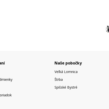
aní
Naše pobočky
Veľká Lomnica
dmienky
Štrba
Spišské Bystré
oriadok