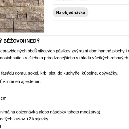
Na objednávku
Ý BÉŽOVOHNEDÝ
pravidelných obdĺžnikových pásikov zvýrazní dominantné plochy i 
 dosiahnutie krajšieho a prirodzenejšieho vzhľadu všetkých rohovýc
 fasádu domu, sokel, krb, plot, do kuchyňe, kúpeľne, obývačky.
 interiéri aj exteriéri.
7 cm
nimálna objednávka alebo násobky tohoto množstva)
celých kusov +2 krajovky
g