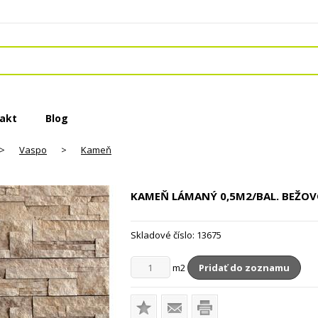
akt
Blog
>
Vaspo
>
Kameň
KAMEŇ LÁMANÝ
0,5M2/BAL. BEŽO
Skladové číslo:
13675
m2
Pridať do zoznamu