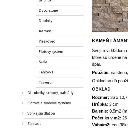
Bridlica
Decorstone
Doplnky
Kameň
KAMEŇ LÁMAN
Pieskovec
Svojím vzhľadom ne
Plotový systém
ktoré sú určené na
Skala
špár.
Tehlovka
Použitie:
na stenu,
Obklad sa dá použiť v
Travertín
OBKLAD
Obrubníky, schody, palisády
Rozmer:
36 x 10,
Plotové a svahové systémy
Hrúbka:
3 cm
Balenie:
0,5m2 (mi
Vonkajšia dlažba
Počet ks v m2:
26 
Záhrada
Váha/m2:
cca 38k