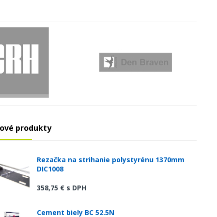
ové produkty
Rezačka na strihanie polystyrénu 1370mm
DIC1008
358,75 €
s DPH
Cement biely BC 52.5N