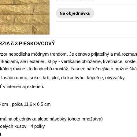
Na objednávku
ZIA č.3 PIESKOVCOVÝ
zor nepodlieha módnym trendom. Je cenovo prijateľný a má rozmanité 
rkadlami, ale i exteriéri, stĺpy - vertikálne obloženie, kvetináče, sok
rtikálnej rovine. Jednoduchá montáž, časovo náročnejšia o možné šká
 fasádu domu, sokel, krb, plot, do kuchyňe, kúpeľne, obývačky.
 interiéri aj exteriéri.
5 cm , polka 11,6 x 6,5 cm
málna objednávka alebo násobky tohoto množstva)
celých kusov +4 polky
g