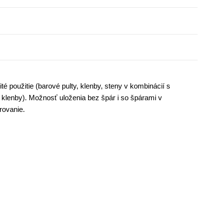
použitie (barové pulty, klenby, steny v kombinácií s
le, klenby). Možnosť uloženia bez špár i so špárami v
rovanie.