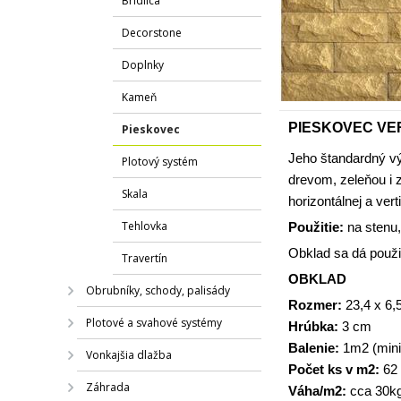
Bridlica
Decorstone
Doplnky
Kameň
PIESKOVEC VER
Pieskovec
Jeho štandardný vý
Plotový systém
drevom, zeleňou i z
Skala
horizontálnej a ve
Tehlovka
Použitie:
na stenu,
Obklad sa dá použiť v
Travertín
OBKLAD
Obrubníky, schody, palisády
Rozmer:
23,4 x 6,
Plotové a svahové systémy
Hrúbka:
3 cm
Balenie:
1m2 (mini
Vonkajšia dlažba
Počet ks v m2:
62 
Záhrada
Váha/m2:
cca 30k