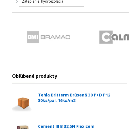
Zateplenie, hydroizolácia
Obľúbené produkty
Tehla Britterm Brúsená 30 P+D P12
80ks/pal. 16ks/m2
Cement III B 32,5N Flexicem