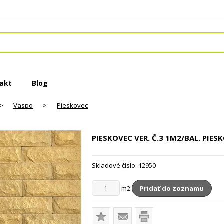
akt
Blog
>
Vaspo
>
Pieskovec
PIESKOVEC VER. Č.3
1M2/BAL. PIES
Skladové číslo:
12950
m2
Pridať do zoznamu