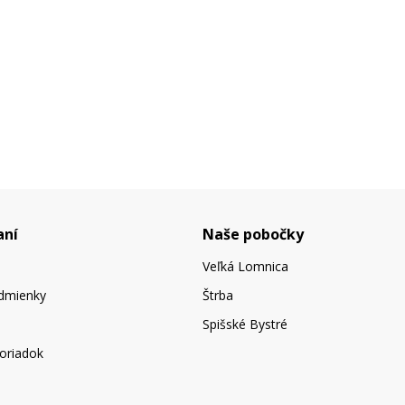
aní
Naše pobočky
Veľká Lomnica
dmienky
Štrba
Spišské Bystré
oriadok