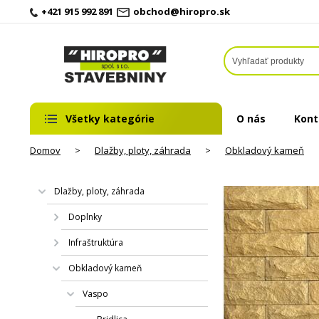
+421 915 992 891
obchod@hiropro.sk
Všetky kategórie
O nás
Kont
Domov
>
Dlažby, ploty, záhrada
>
Obkladový kameň
Dlažby, ploty, záhrada
Doplnky
Infraštruktúra
Obkladový kameň
Vaspo