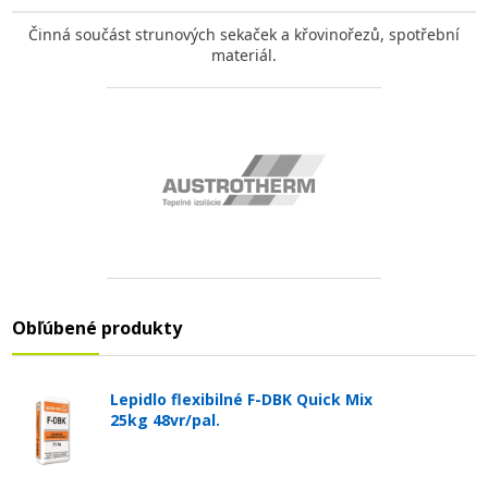
Činná součást strunových sekaček a křovinořezů, spotřební
materiál.
Obľúbené produkty
Lepidlo flexibilné F-DBK Quick Mix
25kg 48vr/pal.