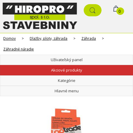
0
Domov
>
Dlažby, ploty, záhrada
>
Záhrada
>
Záhradné náradie
Užívateľský panel
Akciové produkty
Kategórie
Hlavné menu