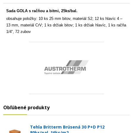
Sada GOLA s račňou a bitmi, 25ks/bal.
obsahuje položky: 10 ks 25 mm bitov, materiál S2; 12 ks hlavíc 4 –
13 mm, materiál CrV; 1 ks držiak bitov; 1 ks držiak hlavíc, 1 ks račňa
1/4“, 72 zubov
Obľúbené produkty
Tehla Britterm Brúsená 30 P+D P12
80ks/pal. 16ks/m2