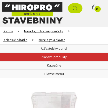
0
Domov
>
Náradie, ochranné pomôcky
>
Dielenské náradie
>
Kľúče a gola hlavice
Užívateľský panel
Akciové produkty
Kategórie
Hlavné menu