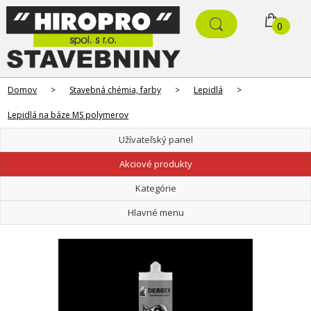
0
Domov
>
Stavebná chémia, farby
>
Lepidlá
>
Lepidlá na báze MS polymerov
Užívateľský panel
Akciové produkty
Kategórie
Hlavné menu