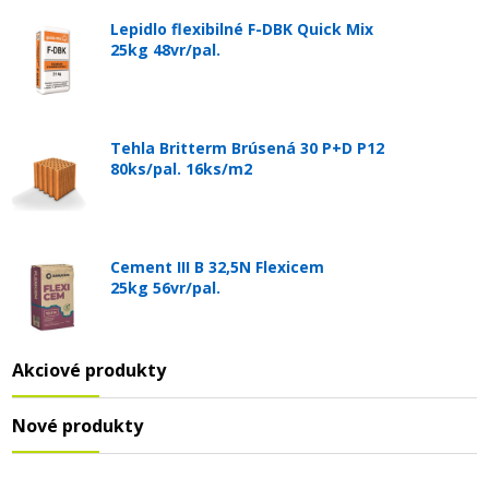
Lepidlo flexibilné F-DBK Quick Mix
25kg 48vr/pal.
Tehla Britterm Brúsená 30 P+D P12
80ks/pal. 16ks/m2
Cement III B 32,5N Flexicem
25kg 56vr/pal.
Akciové produkty
Nové produkty