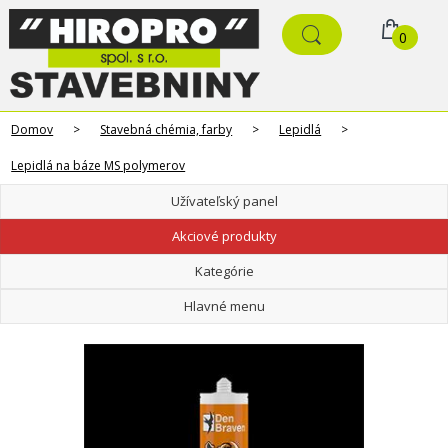
0
Domov
>
Stavebná chémia, farby
>
Lepidlá
>
Lepidlá na báze MS polymerov
Užívateľský panel
Akciové produkty
Kategórie
Hlavné menu