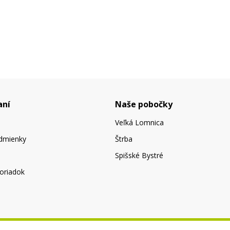
aní
Naše pobočky
Veľká Lomnica
dmienky
Štrba
Spišské Bystré
oriadok