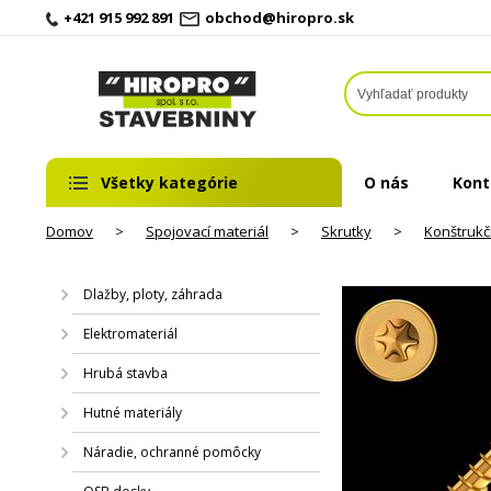
+421 915 992 891
obchod@hiropro.sk
Všetky kategórie
O nás
Kont
Domov
>
Spojovací materiál
>
Skrutky
>
Konštrukč
Dlažby, ploty, záhrada
Elektromateriál
Hrubá stavba
Hutné materiály
Náradie, ochranné pomôcky