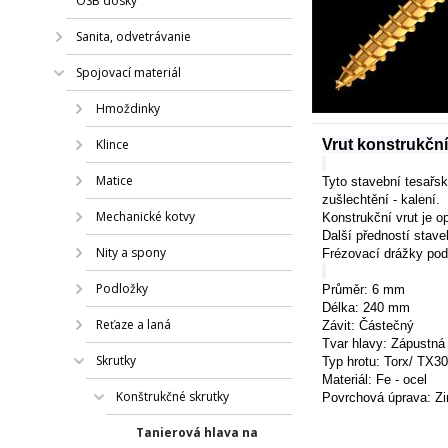
OSB dosky
Sanita, odvetrávanie
Spojovací materiál
Hmoždinky
Klince
Vrut konstrukčn
Matice
Tyto stavební tesařs
zušlechtění - kalení.
Mechanické kotvy
Konstrukční vrut je o
Další předností stave
Nity a spony
Frézovací drážky pod
Podložky
Průměr: 6 mm
Délka: 240 mm
Reťaze a laná
Závit:
Částečný
Tvar hlavy:
Zápustná
Skrutky
Typ hrotu: Torx/ TX30
Materiál: Fe - ocel
Konštrukčné skrutky
Povrchová úprava: Zi
Tanierová hlava na