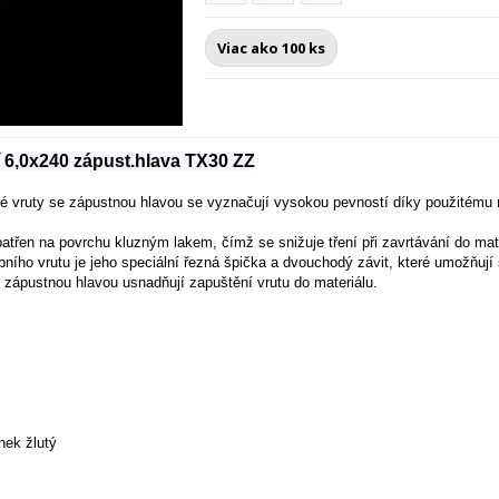
Viac ako 100 ks
í 6,0x240 zápust.hlava TX30 ZZ
ké vruty se zápustnou hlavou se vyznačují vysokou pevností díky použitém
patřen na povrchu kluzným lakem, čímž se snižuje tření při zavrtávání do mate
bního vrutu je jeho speciální řezná špička a dvouchodý závit, které umožňují
 zápustnou hlavou usnadňují zapuštění vrutu do materiálu.
nek žlutý