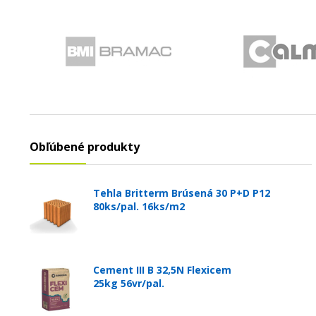
Obľúbené produkty
Tehla Britterm Brúsená 30 P+D P12
80ks/pal. 16ks/m2
Cement III B 32,5N Flexicem
25kg 56vr/pal.