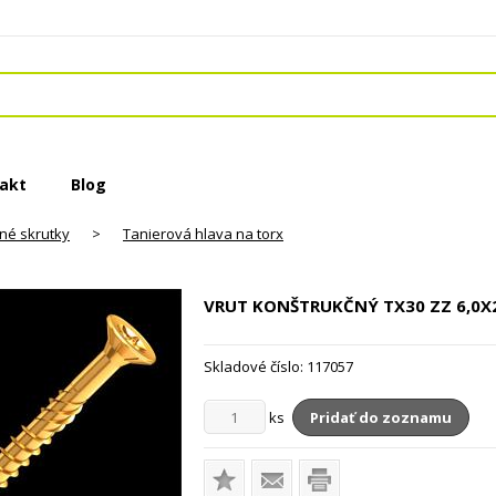
akt
Blog
né skrutky
>
Tanierová hlava na torx
VRUT KONŠTRUKČNÝ TX30 ZZ
6,0X
Skladové číslo:
117057
ks
Pridať do zoznamu