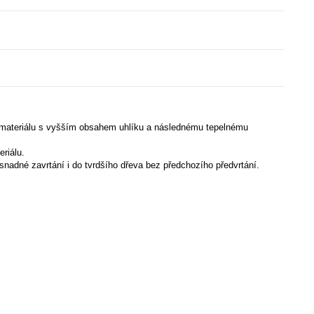
u materiálu s vyšším obsahem uhlíku a následnému tepelnému
riálu.
 snadné zavrtání i do tvrdšího dřeva bez předchozího předvrtání.