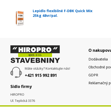
Lepidlo flexibilné F-DBK Quick Mix
25kg 48vr/pal.
O nakupov
Dodávatelia
Obchodné po
Máte otázky? Kontaktujte nás!
+421 915 992 891
GDPR
Reklamačný p
Sídlo firmy
HIROPRO
Ul. Teplická 3376
058 01
Poprad