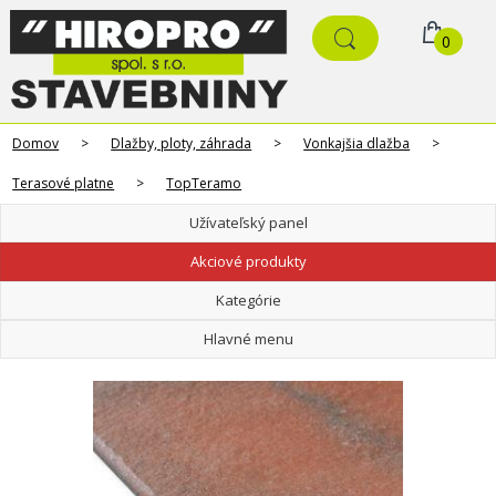
0
Domov
>
Dlažby, ploty, záhrada
>
Vonkajšia dlažba
>
Terasové platne
>
TopTeramo
Užívateľský panel
Akciové produkty
Kategórie
Hlavné menu