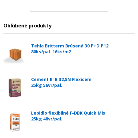
Obľúbené produkty
Tehla Britterm Brúsená 30 P+D P12
80ks/pal. 16ks/m2
Cement III B 32,5N Flexicem
25kg 56vr/pal.
Lepidlo flexibilné F-DBK Quick Mix
25kg 48vr/pal.