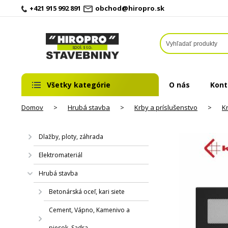
+421 915 992 891
obchod@hiropro.sk
Všetky kategórie
O nás
Kont
Domov
>
Hrubá stavba
>
Krby a príslušenstvo
>
K
Dlažby, ploty, záhrada
Elektromateriál
Hrubá stavba
Betonárská oceľ, kari siete
Cement, Vápno, Kamenivo a
piesok, Sadra