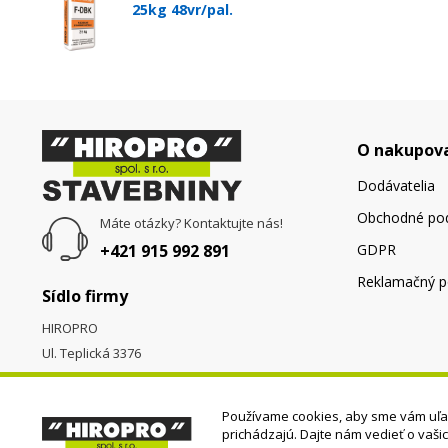
25kg 48vr/pal.
O nakupov
Dodávatelia
Obchodné po
Máte otázky? Kontaktujte nás!
+421 915 992 891
GDPR
Reklamačný p
Sídlo firmy
HIROPRO
Ul. Teplická 3376
058 01
Poprad
Používame cookies, aby sme vám uľah
prichádzajú. Dajte nám vedieť o vaši