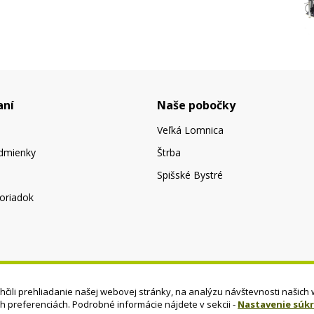
aní
Naše pobočky
Veľká Lomnica
dmienky
Štrba
Spišské Bystré
oriadok
čili prehliadanie našej webovej stránky, na analýzu návštevnosti našich 
ch preferenciách. Podrobné informácie nájdete v sekcii -
Nastavenie súk