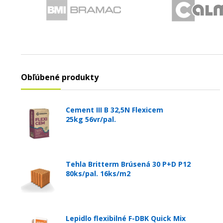
Obľúbené produkty
Cement III B 32,5N Flexicem
25kg 56vr/pal.
Tehla Britterm Brúsená 30 P+D P12
80ks/pal. 16ks/m2
Lepidlo flexibilné F-DBK Quick Mix