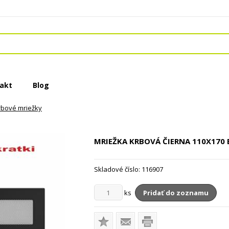
akt
Blog
rbové mriežky
MRIEŽKA KRBOVÁ ČIERNA
110X170 
Skladové číslo:
116907
ks
Pridať do zoznamu