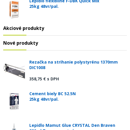
Lepidlo flexibilné F-DBK Quick Mix
25kg 48vr/pal.
Akciové produkty
Nové produkty
Rezačka na strihanie polystyrénu 1370mm
DIC1008
358,75 €
s DPH
Cement biely BC 52.5N
25kg 48vr/pal.
Lepidlo Mamut Glue CRYSTAL Den Braven