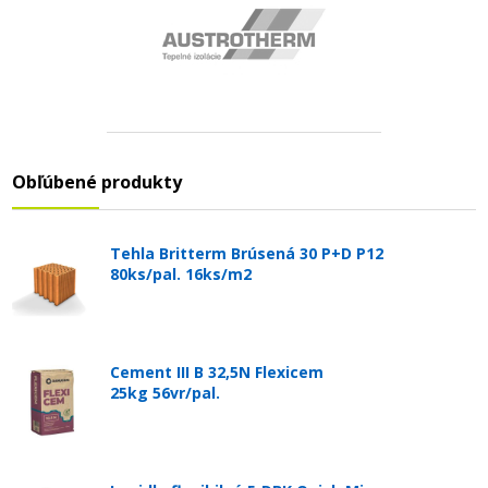
Obľúbené produkty
Tehla Britterm Brúsená 30 P+D P12
80ks/pal. 16ks/m2
Cement III B 32,5N Flexicem
25kg 56vr/pal.