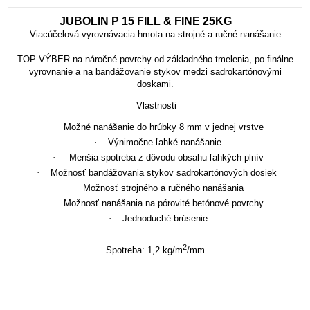
JUBOLIN P 15 FILL & FINE 25KG
Viacúčelová vyrovnávacia hmota na strojné a ručné nanášanie
TOP VÝBER na náročné povrchy
od základného tmelenia, po finálne
vyrovnanie a na bandážovanie stykov medzi sadrokartónovými
doskami.
Vlastnosti
·
Možné nanášanie do hrúbky 8 mm v jednej vrstve
·
Výnimočne ľahké nanášanie
·
Menšia spotreba z dôvodu obsahu ľahkých plnív
·
Možnosť bandážovania stykov sadrokartónových dosiek
·
Možnosť strojného a ručného nanášania
·
Možnosť nanášania na pórovité betónové povrchy
·
Jednoduché brúsenie
2
Spotreba: 1,2 kg/m
/mm