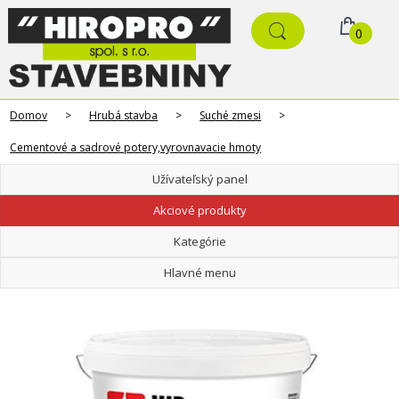
0
Domov
>
Hrubá stavba
>
Suché zmesi
>
Cementové a sadrové potery,vyrovnavacie hmoty
Užívateľský panel
Akciové produkty
Kategórie
Hlavné menu