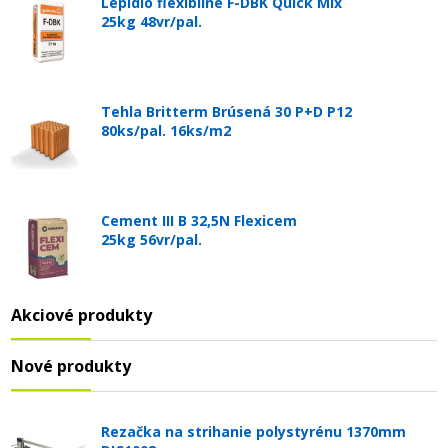
Lepidlo flexibilné F-DBK Quick Mix
25kg 48vr/pal.
Tehla Britterm Brúsená 30 P+D P12
80ks/pal. 16ks/m2
Cement III B 32,5N Flexicem
25kg 56vr/pal.
Akciové produkty
Nové produkty
Rezačka na strihanie polystyrénu 1370mm