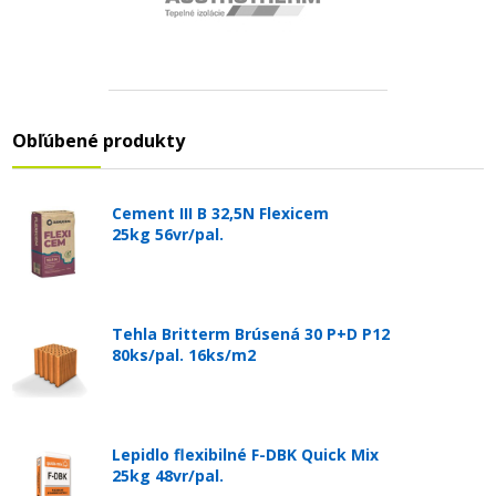
Obľúbené produkty
Cement III B 32,5N Flexicem
25kg 56vr/pal.
Tehla Britterm Brúsená 30 P+D P12
80ks/pal. 16ks/m2
Lepidlo flexibilné F-DBK Quick Mix
25kg 48vr/pal.