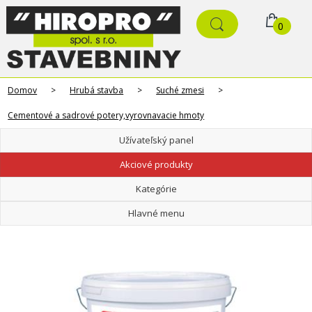
0
Domov
>
Hrubá stavba
>
Suché zmesi
>
Cementové a sadrové potery,vyrovnavacie hmoty
Užívateľský panel
Akciové produkty
Kategórie
Hlavné menu