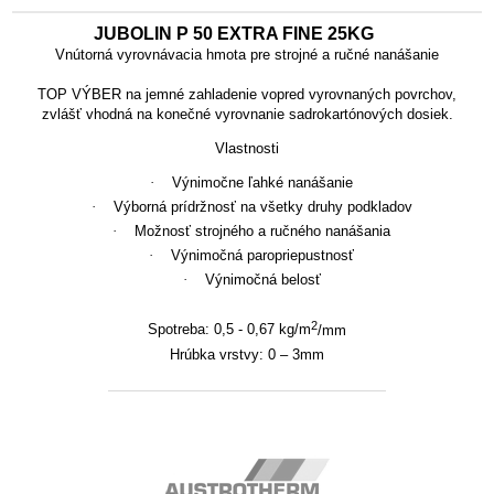
JUBOLIN P 50 EXTRA FINE 25KG
Vnútorná vyrovnávacia hmota pre strojné a ručné nanášanie
TOP VÝBER na jemné zahladenie vopred vyrovnaných povrchov
,
zvlášť vhodná na konečné vyrovnanie sadrokartónových dosiek.
Vlastnosti
·
Výnimočne ľahké nanášanie
·
Výborná prídržnosť na všetky druhy podkladov
·
Možnosť strojného a ručného nanášania
·
Výnimočná paropriepustnosť
·
Výnimočná belosť
2
Spotreba:
0,5 - 0,67 kg/m
/mm
Hrúbka vrstvy:
0 – 3
mm