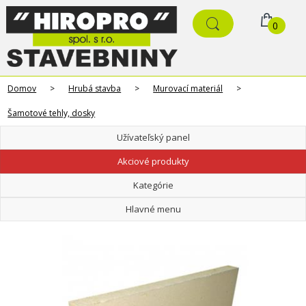
0
Domov
>
Hrubá stavba
>
Murovací materiál
>
Šamotové tehly, dosky
Užívateľský panel
Akciové produkty
Kategórie
Hlavné menu