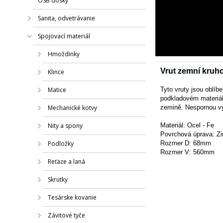
OSB dosky
Sanita, odvetrávanie
Spojovací materiál
Hmoždinky
Vrut zemní kruh
Klince
Matice
Tyto vruty jsou oblíb
podkladovém materiál
Mechanické kotvy
zemině. Nespornou vý
Nity a spony
Materiál: Ocel - Fe
Povrchová úprava: Zi
Podložky
Rozmer D: 68mm
Rozmer V: 560mm
Reťaze a laná
Skrutky
Tesárske kovanie
Závitové tyče