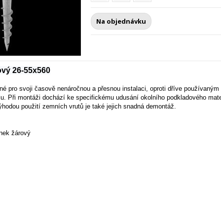
Na objednávku
ový 26-55x560
ené pro svoji časově nenáročnou a přesnou instalaci, oproti dříve používaným 
u. Při montáži dochází ke specifickému udusání okolního podkladového materi
hodou použití zemních vrutů je také jejich snadná demontáž.
nek žárový