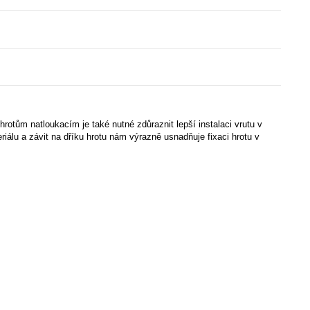
hrotům natloukacím je také nutné zdůraznit lepší instalaci vrutu v
álu a závit na dříku hrotu nám výrazně usnadňuje fixaci hrotu v