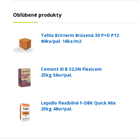
Obľúbené produkty
Tehla Britterm Brúsená 30 P+D P12
80ks/pal. 16ks/m2
Cement III B 32,5N Flexicem
25kg 56vr/pal.
Lepidlo flexibilné F-DBK Quick Mix
25kg 48vr/pal.