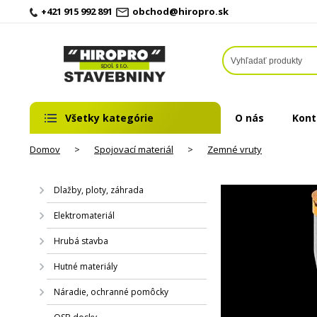
+421 915 992 891
obchod@hiropro.sk
Všetky kategórie
O nás
Kont
Domov
>
Spojovací materiál
>
Zemné vruty
Dlažby, ploty, záhrada
Elektromateriál
Hrubá stavba
Hutné materiály
Náradie, ochranné pomôcky