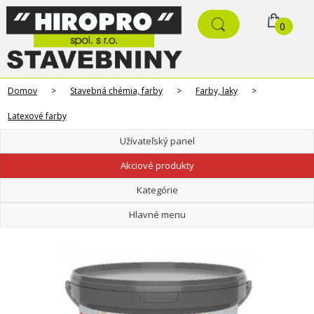
0
Domov
>
Stavebná chémia, farby
>
Farby, laky
>
Latexové farby
Užívateľský panel
Akciové produkty
Kategórie
Hlavné menu