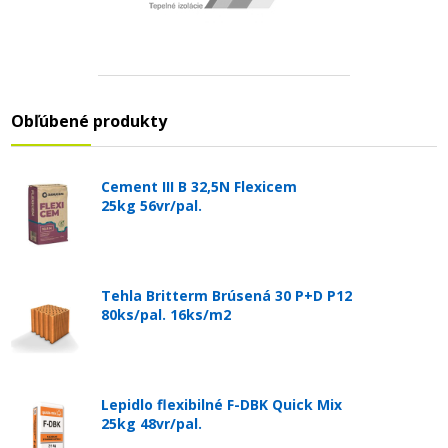
Obľúbené produkty
Cement III B 32,5N Flexicem
25kg 56vr/pal.
Tehla Britterm Brúsená 30 P+D P12
80ks/pal. 16ks/m2
Lepidlo flexibilné F-DBK Quick Mix
25kg 48vr/pal.