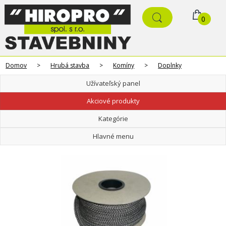
0
Domov
>
Hrubá stavba
>
Komíny
>
Doplnky
Užívateľský panel
Akciové produkty
Kategórie
Hlavné menu