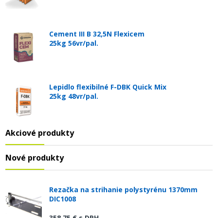
Cement III B 32,5N Flexicem
25kg 56vr/pal.
Lepidlo flexibilné F-DBK Quick Mix
25kg 48vr/pal.
Akciové produkty
Nové produkty
Rezačka na strihanie polystyrénu 1370mm
DIC1008
358,75 €
s DPH