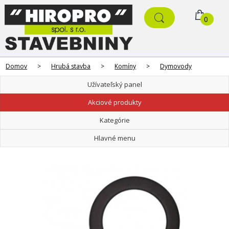
0
Domov
>
Hrubá stavba
>
Komíny
>
Dymovody
Užívateľský panel
Akciové produkty
Kategórie
Hlavné menu