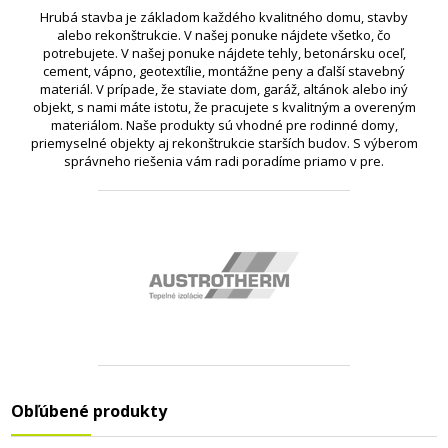
Hrubá stavba je základom každého kvalitného domu, stavby
alebo rekonštrukcie. V našej ponuke nájdete všetko, čo
potrebujete. V našej ponuke nájdete tehly, betonársku oceľ,
cement, vápno, geotextílie, montážne peny a ďalší stavebný
materiál. V prípade, že staviate dom, garáž, altánok alebo iný
objekt, s nami máte istotu, že pracujete s kvalitným a overeným
materiálom. Naše produkty sú vhodné pre rodinné domy,
priemyselné objekty aj rekonštrukcie starších budov. S výberom
správneho riešenia vám radi poradíme priamo v pre.
Obľúbené produkty