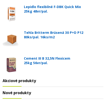
Lepidlo flexibilné F-DBK Quick Mix
25kg 48vr/pal.
Tehla Britterm Brúsená 30 P+D P12
80ks/pal. 16ks/m2
Cement III B 32,5N Flexicem
25kg 56vr/pal.
Akciové produkty
Nové produkty