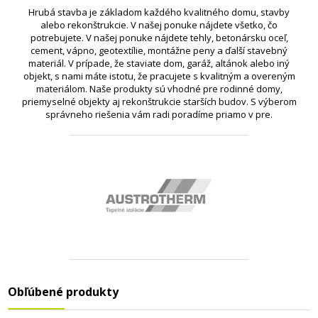
Hrubá stavba je základom každého kvalitného domu, stavby
alebo rekonštrukcie. V našej ponuke nájdete všetko, čo
potrebujete. V našej ponuke nájdete tehly, betonársku oceľ,
cement, vápno, geotextílie, montážne peny a ďalší stavebný
materiál. V prípade, že staviate dom, garáž, altánok alebo iný
objekt, s nami máte istotu, že pracujete s kvalitným a overeným
materiálom. Naše produkty sú vhodné pre rodinné domy,
priemyselné objekty aj rekonštrukcie starších budov. S výberom
správneho riešenia vám radi poradíme priamo v pre.
Obľúbené produkty