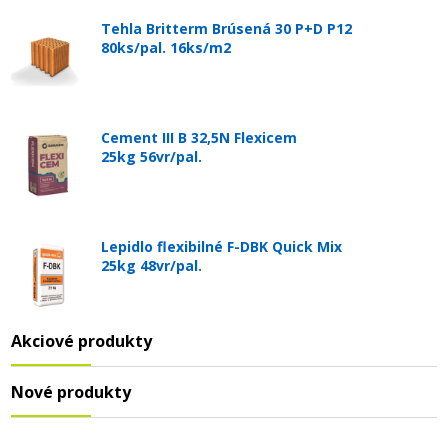
Tehla Britterm Brúsená 30 P+D P12
80ks/pal. 16ks/m2
Cement III B 32,5N Flexicem
25kg 56vr/pal.
Lepidlo flexibilné F-DBK Quick Mix
25kg 48vr/pal.
Akciové produkty
Nové produkty