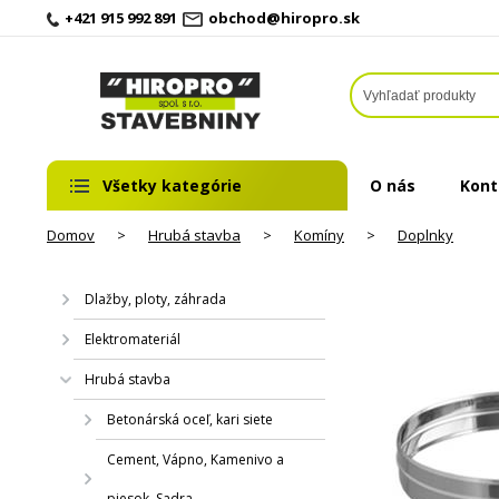
+421 915 992 891
obchod@hiropro.sk
Všetky kategórie
O nás
Kont
Domov
>
Hrubá stavba
>
Komíny
>
Doplnky
Dlažby, ploty, záhrada
Elektromateriál
Hrubá stavba
Betonárská oceľ, kari siete
Cement, Vápno, Kamenivo a
piesok, Sadra