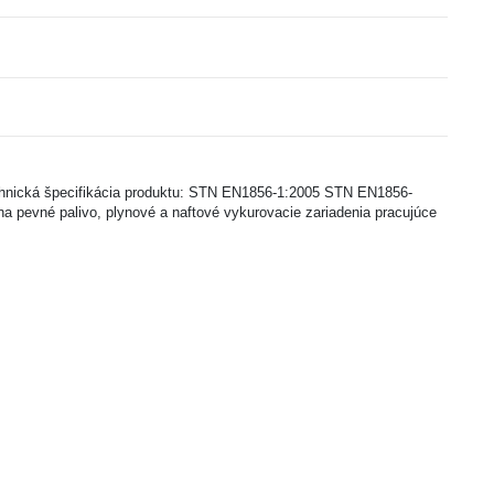
echnická špecifikácia produktu: STN EN1856-1:2005 STN EN1856-
a pevné palivo, plynové a naftové vykurovacie zariadenia pracujúce