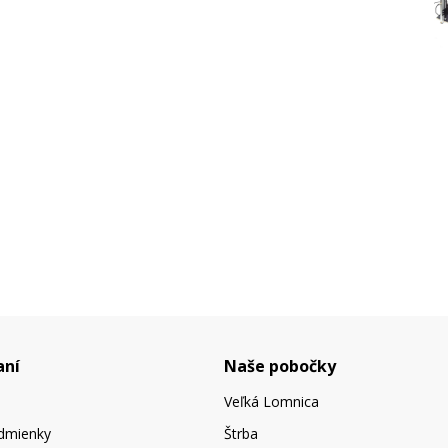
aní
Naše pobočky
Veľká Lomnica
dmienky
Štrba