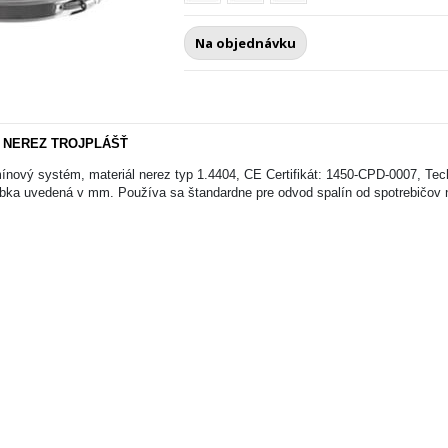
Na objednávku
, NEREZ TROJPLÁŠŤ
ínový systém, materiál nerez typ 1.4404, CE Certifikát: 1450-CPD-0007, T
úbka uvedená v mm. Používa sa štandardne pre odvod spalín od spotrebičov n