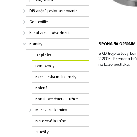
Dištančné prvky, armovanie
Geotextílie
Kanalizácia, odvodnenie
Komíny
SPONA 50 O250MM
SKD trojplášťový kom
Doplnky
2:2005. Priemer a hr
na báze podtlaku.
Dymovody
Kachliarska malta,tmely
Kolená
Komínové dvierka,ružice
Murovacie komíny
Nerezové komíny
Striešky