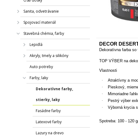
OSB dosky
Sanita, odvetrávanie
Spojovací materiál
Stavebná chémia, farby
DECOR DESERT 
Lepidlá
Dekoratívna farba so
Akryly, tmely a silikóny
TOP VÝBER na dekora
Auto potreby
Vlastnosti
Farby, laky
·
Atraktívny a mo
·
Pieskový, mierne 
Dekoratívne farby,
·
Mimoriadne ľahké
stierky, laky
·
Pestrý výber exk
·
Výborná krycia 
Fasádne farby
Spotreba:
100 - 120 
Latexové farby
Lazury na drevo