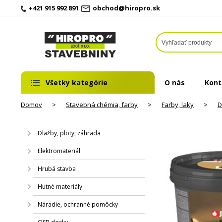
+421 915 992 891
obchod@hiropro.sk
Všetky kategórie
O nás
Kont
Domov
>
Stavebná chémia, farby
>
Farby, laky
>
D
Dlažby, ploty, záhrada
Elektromateriál
Hrubá stavba
Hutné materiály
Náradie, ochranné pomôcky