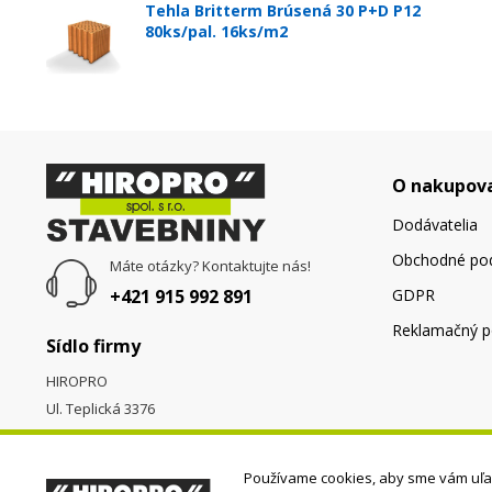
Tehla Britterm Brúsená 30 P+D P12
80ks/pal. 16ks/m2
O nakupov
Dodávatelia
Obchodné po
Máte otázky? Kontaktujte nás!
+421 915 992 891
GDPR
Reklamačný p
Sídlo firmy
HIROPRO
Ul. Teplická 3376
058 01
Poprad
Používame cookies, aby sme vám uľah