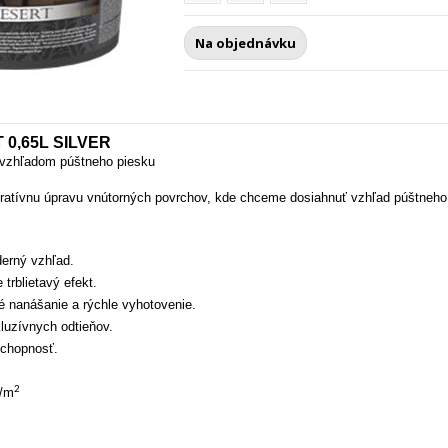
Na objednávku
0,65L SILVER
 vzhľadom púštneho piesku
tívnu úpravu vnútorných povrchov, kde chceme dosiahnuť vzhľad púštneho
derný vzhľad.
trblietavý efekt.
 nanášanie a rýchle vyhotovenie.
luzívnych odtieňov.
schopnosť.
2
g/m