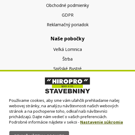
Obchodné podmienky
GDPR
Reklamačný poriadok
Naše pobočky
Veľká Lomnica
Štrba
Spišské Bystré
O nás
O spoločnosti
Používame cookies, aby sme vám uľahčili prehliadanie našej
Kontakt
webovej stránky, na analýzu návštevnosti našich webových
stránok a na pochopenie toho, odkiaľ naši návštevníci
prichádzajú. Dajte nám vedieť o vašich preferenciách.
Podrobné informácie nájdete v sekcii -
Nastavenie súkromia