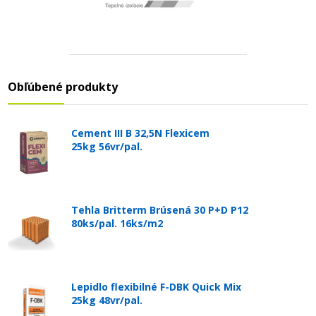
Obľúbené produkty
Cement III B 32,5N Flexicem
25kg 56vr/pal.
Tehla Britterm Brúsená 30 P+D P12
80ks/pal. 16ks/m2
Lepidlo flexibilné F-DBK Quick Mix
25kg 48vr/pal.