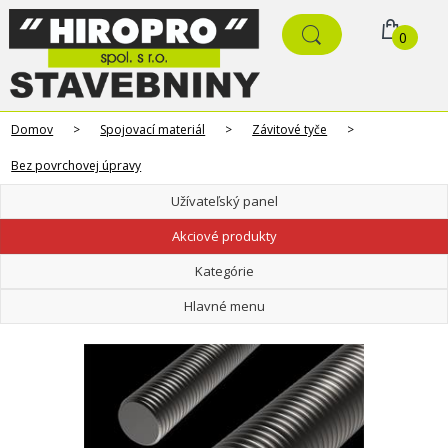
0
Domov
>
Spojovací materiál
>
Závitové tyče
>
Bez povrchovej úpravy
Užívateľský panel
Akciové produkty
Kategórie
Hlavné menu