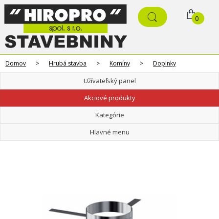
0
Domov
>
Hrubá stavba
>
Komíny
>
Doplnky
Užívateľský panel
Akciové produkty
Kategórie
Hlavné menu