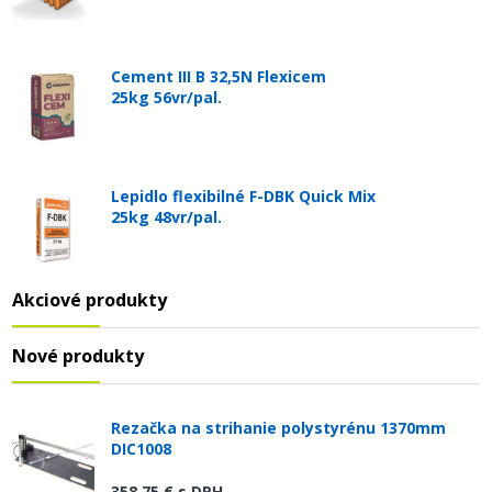
Cement III B 32,5N Flexicem
25kg 56vr/pal.
Lepidlo flexibilné F-DBK Quick Mix
25kg 48vr/pal.
Akciové produkty
Nové produkty
Rezačka na strihanie polystyrénu 1370mm
DIC1008
358,75 €
s DPH