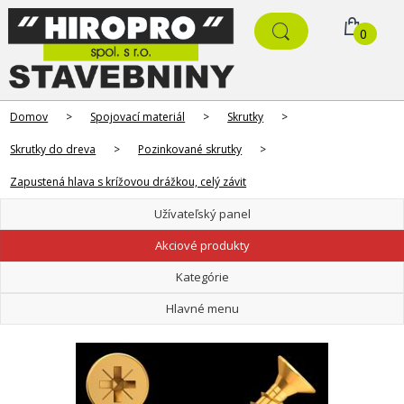
0
Domov
>
Spojovací materiál
>
Skrutky
>
Skrutky do dreva
>
Pozinkované skrutky
>
Zapustená hlava s krížovou drážkou, celý závit
Užívateľský panel
Akciové produkty
Kategórie
Hlavné menu