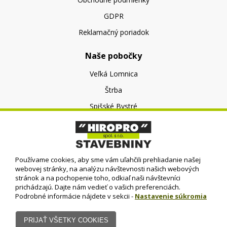
GDPR
Reklamačný poriadok
Naše pobočky
Veľká Lomnica
Štrba
Spišské Bystré
O nás
O spoločnosti
Používame cookies, aby sme vám uľahčili prehliadanie našej
Kontakt
webovej stránky, na analýzu návštevnosti našich webových
stránok a na pochopenie toho, odkiaľ naši návštevníci
prichádzajú. Dajte nám vedieť o vašich preferenciách.
Podrobné informácie nájdete v sekcii -
Nastavenie súkromia