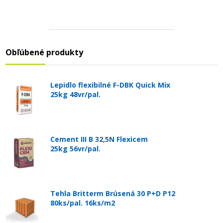
Obľúbené produkty
Lepidlo flexibilné F-DBK Quick Mix
25kg 48vr/pal.
Cement III B 32,5N Flexicem
25kg 56vr/pal.
Tehla Britterm Brúsená 30 P+D P12
80ks/pal. 16ks/m2