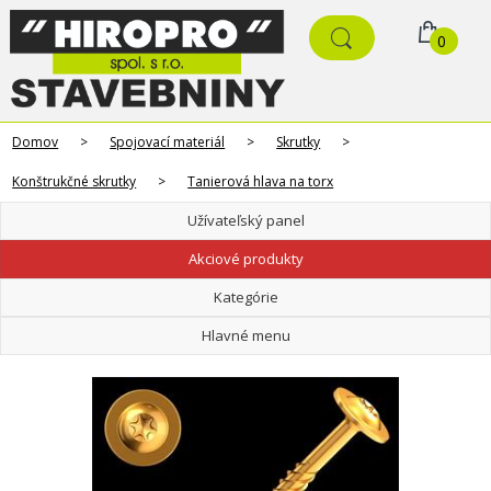
0
Domov
>
Spojovací materiál
>
Skrutky
>
Konštrukčné skrutky
>
Tanierová hlava na torx
Užívateľský panel
Akciové produkty
Kategórie
Hlavné menu