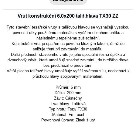
Vrut konstrukční 6,0x200 talíř.hlava TX30 ZZ
Tyto stavební tesařské vruty s talířovou hlavou se vyznačují vysokou
pevností díky použitému materiálu s vyšším obsahem uhlíku a
následnému tepelnému zušlechtění.
Konstrukční vrut je opatřen na povrchu kluzným lakem, čímž se
snižuje tření při zavrtávání do materiálu.
Další předností stavebního vrutu je jeho speciální řezná špička a
dvouchodý závit, které umožňují snadné zavrtání i do tvrdšího dřeva
bez předchozího předvrtání.
Větší plocha talířové hlavy umožňuje vyšší svěrnou sílu, nedochází k
průchodu hlavy spojovaným materiálem.
Průměr: 6 mm
Délka: 200 mm
Závit:
Částečný
Tvar hlavy:
Talířová
Typ hrotu: Torx/ TX30
Materiál: Fe - ocel
Povrchová úprava: Zinek žlutý