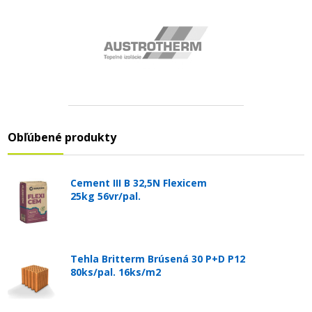
Obľúbené produkty
Cement III B 32,5N Flexicem
25kg 56vr/pal.
Tehla Britterm Brúsená 30 P+D P12
80ks/pal. 16ks/m2