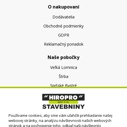
O nakupovaní
Dodávatelia
Obchodné podmienky
GDPR
Reklamačný poriadok
Naše pobočky
Veľká Lomnica
Štrba
Spišské Bystré
O nás
O spoločnosti
Používame cookies, aby sme vám uľahčili prehliadanie našej
Kontakt
webovej stránky, na analýzu návštevnosti našich webových
stránok a na pochopenie toho, odkiaľ naši návštevníci