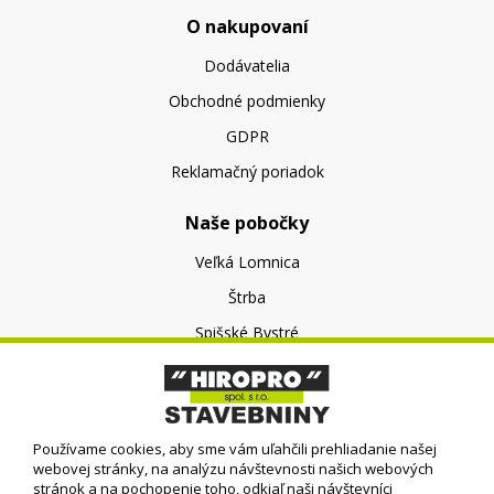
O nakupovaní
Dodávatelia
Obchodné podmienky
GDPR
Reklamačný poriadok
Naše pobočky
Veľká Lomnica
Štrba
Spišské Bystré
O nás
O spoločnosti
Používame cookies, aby sme vám uľahčili prehliadanie našej
Kontakt
webovej stránky, na analýzu návštevnosti našich webových
stránok a na pochopenie toho, odkiaľ naši návštevníci