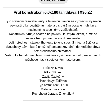
Vrut konstrukční 6,0x180 talíř.hlava TX30 ZZ
Tyto stavební tesařské vruty s talířovou hlavou se vyznačují vysokou
pevností díky použitému materiálu s vyšším obsahem uhlíku a
následnému tepelnému zušlechtění.
Konstrukční vrut je opatřen na povrchu kluzným lakem, čímž se
snižuje tření při zavrtávání do materiálu.
Další předností stavebního vrutu je jeho speciální řezná špička a
dvouchodý závit, které umožňují snadné zavrtání i do tvrdšího dřeva
bez předchozího předvrtání.
Větší plocha talířové hlavy umožňuje vyšší svěrnou sílu, nedochází k
průchodu hlavy spojovaným materiálem.
Průměr: 6 mm
Délka: 180 mm
Závit:
Částečný
Tvar hlavy:
Talířová
Typ hrotu: Torx/ TX30
Materiál: Fe - ocel
Povrchová úprava: Zinek žlutý