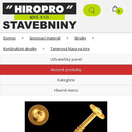
0
Domov
>
Spojovací materiál
>
Skrutky
>
Konštrukčné skrutky
>
Tanierová hlava na torx
Užívateľský panel
Akciové produkty
Kategórie
Hlavné menu