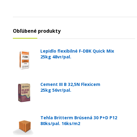
Obľúbené produkty
Lepidlo flexibilné F-DBK Quick Mix
25kg 48vr/pal.
Cement III B 32,5N Flexicem
25kg 56vr/pal.
Tehla Britterm Brúsená 30 P+D P12
80ks/pal. 16ks/m2