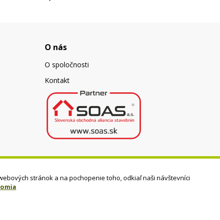
O nás
O spoločnosti
Kontakt
webových stránok a na pochopenie toho, odkiaľ naši návštevníci
romia
Dizajn - Elall, spol. s r. o. -
www.elall.sk
Potrebujete pomoc?