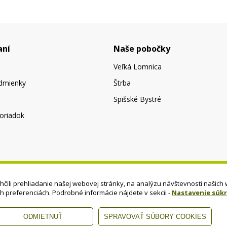
aní
Naše pobočky
Veľká Lomnica
dmienky
Štrba
Spišské Bystré
oriadok
čili prehliadanie našej webovej stránky, na analýzu návštevnosti našich 
ch preferenciách. Podrobné informácie nájdete v sekcii -
Nastavenie súk