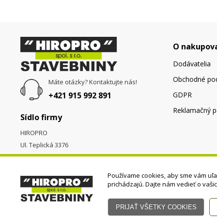
O nakupov
Dodávatelia
Obchodné po
Máte otázky? Kontaktujte nás!
+421 915 992 891
GDPR
Reklamačný p
Sídlo firmy
HIROPRO
Ul. Teplická 3376
058 01
Poprad
Používame cookies, aby sme vám uľah
prichádzajú. Dajte nám vedieť o vaši
© HIROPRO, spol. s r.o.
- 2023 Všetky práva vyhradené