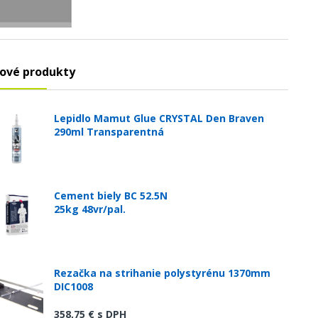
ové produkty
Lepidlo Mamut Glue CRYSTAL Den Braven
290ml Transparentná
Cement biely BC 52.5N
25kg 48vr/pal.
Rezačka na strihanie polystyrénu 1370mm
DIC1008
358,75 €
s DPH