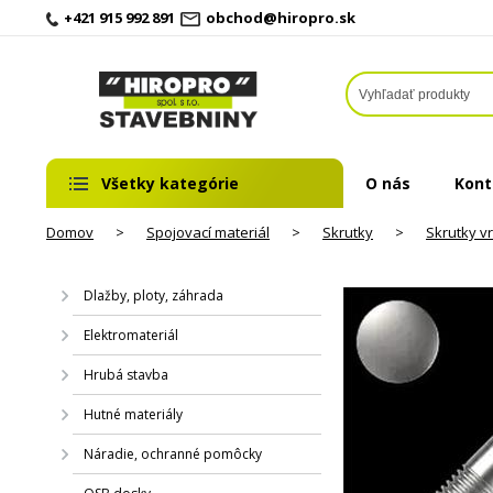
+421 915 992 891
obchod@hiropro.sk
Všetky kategórie
O nás
Kont
Domov
>
Spojovací materiál
>
Skrutky
>
Skrutky v
Dlažby, ploty, záhrada
Elektromateriál
Hrubá stavba
Hutné materiály
Náradie, ochranné pomôcky