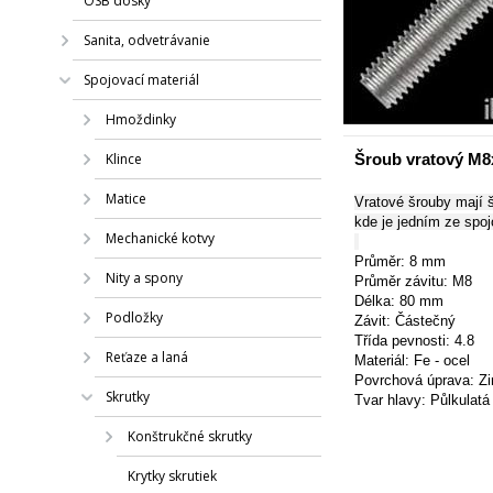
OSB dosky
Sanita, odvetrávanie
Spojovací materiál
Hmoždinky
Klince
Šroub vratový M8
Matice
Vratové šrouby mají š
kde je jedním ze spoj
Mechanické kotvy
Průměr: 8 mm
Nity a spony
Průměr závitu: M8
Délka: 80 mm
Podložky
Závit:
Částečný
Třída pevnosti: 4.8
Reťaze a laná
Materiál: Fe - ocel
Povrchová úprava: Zi
Skrutky
Tvar hlavy:
Půlkulatá
Konštrukčné skrutky
Krytky skrutiek