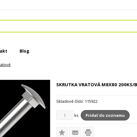
akt
Blog
ratové
SKRUTKA VRATOVÁ M8X80
200KS/B
Skladové číslo:
115922
ks
Pridať do zoznamu