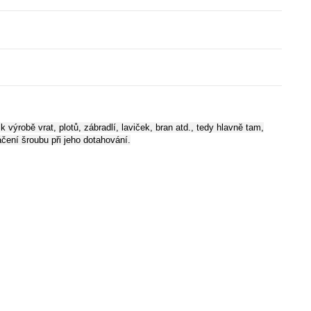
ýrobě vrat, plotů, zábradlí, laviček, bran atd., tedy hlavně tam,
čení šroubu při jeho dotahování.