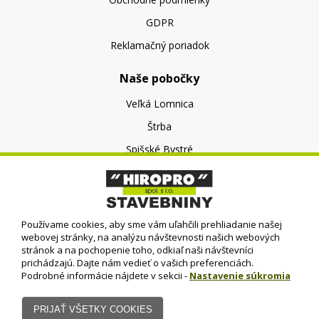
GDPR
Reklamačný poriadok
Naše pobočky
Veľká Lomnica
Štrba
Spišské Bystré
O nás
O spoločnosti
Používame cookies, aby sme vám uľahčili prehliadanie našej
Kontakt
webovej stránky, na analýzu návštevnosti našich webových
stránok a na pochopenie toho, odkiaľ naši návštevníci
prichádzajú. Dajte nám vedieť o vašich preferenciách.
Podrobné informácie nájdete v sekcii -
Nastavenie súkromia