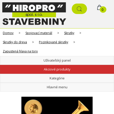
0
Domov
>
Spojovací materiál
>
Skrutky
>
Skrutky do dreva
>
Pozinkované skrutky
>
Zapustená hlava na torx
Užívateľský panel
Akciové produkty
Kategórie
Hlavné menu