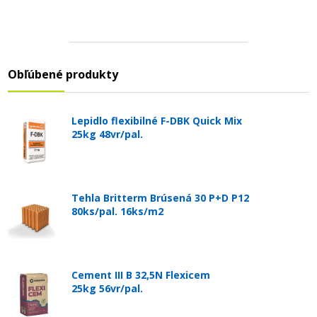
Obľúbené produkty
Lepidlo flexibilné F-DBK Quick Mix
25kg 48vr/pal.
Tehla Britterm Brúsená 30 P+D P12
80ks/pal. 16ks/m2
Cement III B 32,5N Flexicem
25kg 56vr/pal.