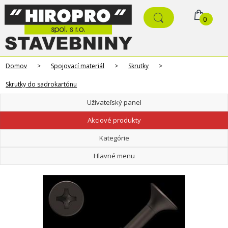
0
Domov
>
Spojovací materiál
>
Skrutky
>
Skrutky do sadrokartónu
Užívateľský panel
Akciové produkty
Kategórie
Hlavné menu