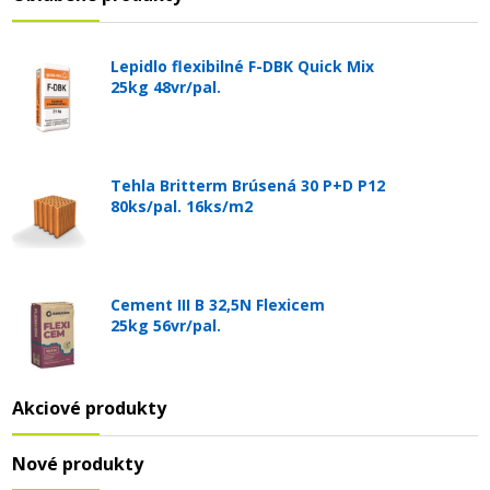
Lepidlo flexibilné F-DBK Quick Mix
25kg 48vr/pal.
Tehla Britterm Brúsená 30 P+D P12
80ks/pal. 16ks/m2
Cement III B 32,5N Flexicem
25kg 56vr/pal.
Akciové produkty
Nové produkty