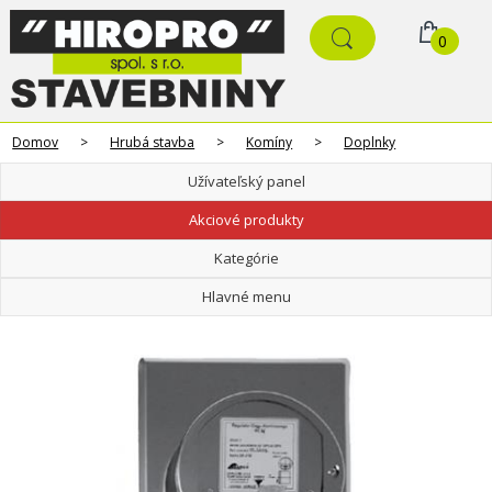
0
Domov
>
Hrubá stavba
>
Komíny
>
Doplnky
Užívateľský panel
Akciové produkty
Kategórie
Hlavné menu