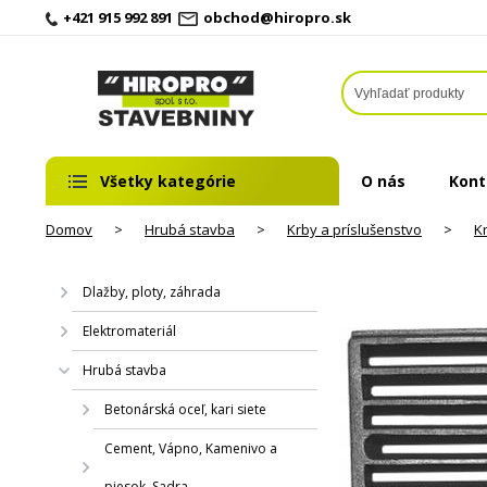
+421 915 992 891
obchod@hiropro.sk
Všetky kategórie
O nás
Kont
Domov
>
Hrubá stavba
>
Krby a príslušenstvo
>
K
Dlažby, ploty, záhrada
Elektromateriál
Hrubá stavba
Betonárská oceľ, kari siete
Cement, Vápno, Kamenivo a
piesok, Sadra