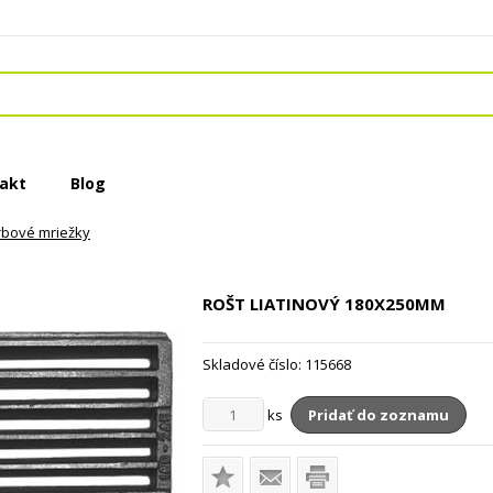
akt
Blog
rbové mriežky
ROŠT LIATINOVÝ
180X250MM
Skladové číslo:
115668
ks
Pridať do zoznamu