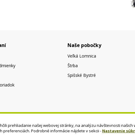
aní
Naše pobočky
Veľká Lomnica
dmienky
Štrba
Spišské Bystré
oriadok
čili prehliadanie našej webovej stránky, na analýzu návštevnosti našich 
ch preferenciách. Podrobné informácie nájdete v sekcii -
Nastavenie súk