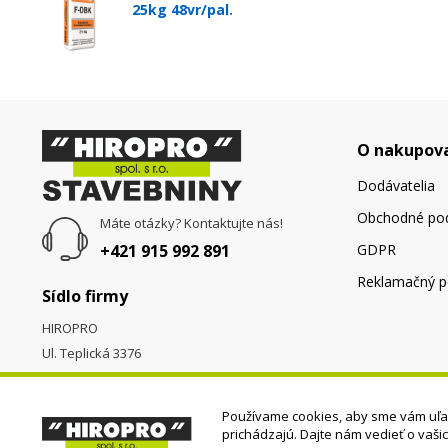
25kg 48vr/pal.
O nakupov
Dodávatelia
Obchodné po
Máte otázky? Kontaktujte nás!
+421 915 992 891
GDPR
Reklamačný p
Sídlo firmy
HIROPRO
Ul. Teplická 3376
058 01
Poprad
Používame cookies, aby sme vám uľah
prichádzajú. Dajte nám vedieť o vaši