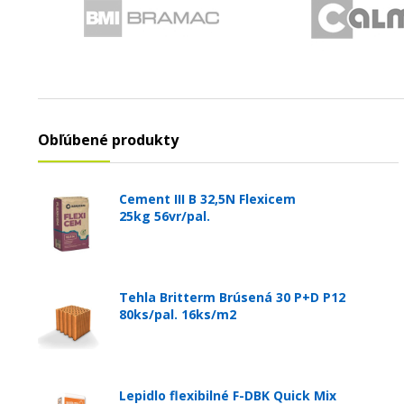
Obľúbené produkty
Cement III B 32,5N Flexicem
25kg 56vr/pal.
Tehla Britterm Brúsená 30 P+D P12
80ks/pal. 16ks/m2
Lepidlo flexibilné F-DBK Quick Mix