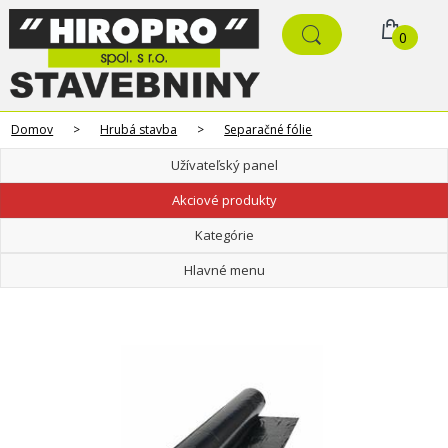
0
Domov
>
Hrubá stavba
>
Separačné fólie
Užívateľský panel
Akciové produkty
Kategórie
Hlavné menu